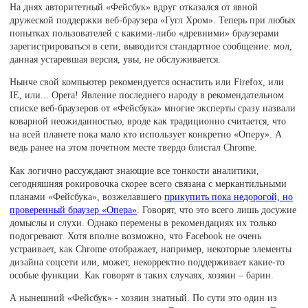
На днях авторитетный «Фейсбук» вдруг отказался от явной
дружеской поддержки веб-браузера «Гугл Хром». Теперь при любых
попытках пользователей с какими-либо «древними» браузерами
зарегистрироваться в сети, выводится стандартное сообщение: мол,
данная устаревшая версия, увы, не обслуживается.
Нынче свой компьютер рекомендуется оснастить или Firefox, или
IE, или... Opera! Явление последнего народу в рекомендательном
списке веб-браузеров от «Фейсбука» многие эксперты сразу назвали
коварной неожиданностью, вроде как традиционно считается, что
на всей планете пока мало кто использует конкретно «Оперу». А
ведь ранее на этом почетном месте твердо блистал Chrome.
Как логично рассуждают знающие все тонкости аналитики,
сегодняшняя рокировочка скорее всего связана с меркантильными
планами «Фейсбука», возжелавшего
прикупить пока недорогой, но
проверенный браузер «Опера»
. Говорят, что это всего лишь досужие
домыслы и слухи. Однако перемены в рекомендациях их только
подогревают. Хотя вполне возможно, что Facebook не очень
устраивает, как Chrome отображает, например, некоторые элементы
дизайна соцсети или, может, некорректно поддерживает какие-то
особые функции. Как говорят в таких случаях, хозяин – барин.
А нынешний «Фейсбук» - хозяин знатный. По сути это один из