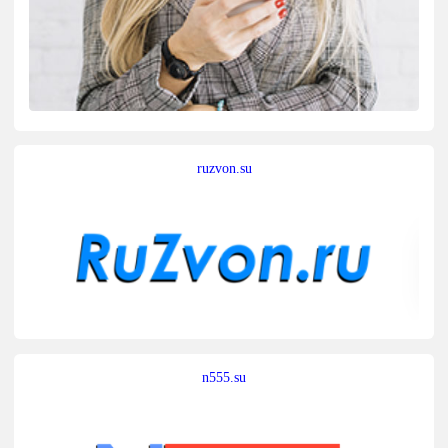
ruzvon.su
n555.su