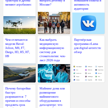
тракторы и дроны
выбрать ребёнку в
повышаем охваты и
меняют агробизнес
Москве?
активность
аудитории
Чем отличаются
Как выбрать
Партнёрская
модели Haval:
медицинскую
программа eLama
Jolion, M6, F7,
информационную
для digital-агентств:
Dargo, H3, H5, H7,
систему для
обзор
H9
стоматологии: чек-
лист 2026 года
Почему батарейки
Майнинг дома или
быстро
размещение
разряжаются: 7
майнингового
причин и способы
оборудования в
продлить срок
дата-центре: что