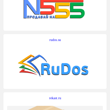
rudos.su
rekast.ru