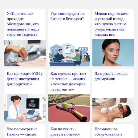
УЗИ почек: как
Где взять кредит на
Мешки под глазами
проходит
бизнес в Беларуси?
и усталый взгляд:
обследование, что
что нужно знать о
показывает и когда
блефаропластике
его стоит сделать
нижних век
Как проходит УЗИ у
Как сделать прогноз
Лазерная эпиляция
детей: инструкция
на теннис — анализ
для мужчин
для родителей
ключевых факторов
перед матчем
Что посмотреть в
Как получить
Премиальное
Пекине — самые
доступ в бизнес-
обслуживание в