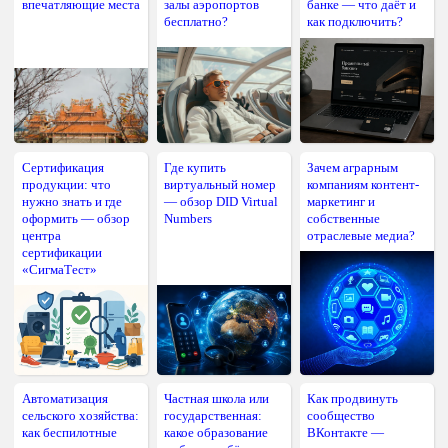
впечатляющие места
залы аэропортов
банке — что даёт и
бесплатно?
как подключить?
Сертификация
Где купить
Зачем аграрным
продукции: что
виртуальный номер
компаниям контент-
нужно знать и где
— обзор DID Virtual
маркетинг и
оформить — обзор
Numbers
собственные
центра
отраслевые медиа?
сертификации
«СигмаТест»
Автоматизация
Частная школа или
Как продвинуть
сельского хозяйства:
государственная:
сообщество
как беспилотные
какое образование
ВКонтакте —