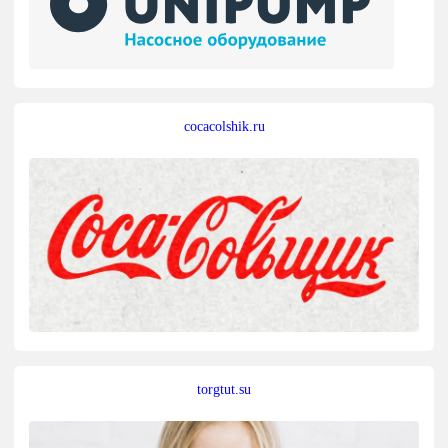
cocacolshik.ru
torgtut.su