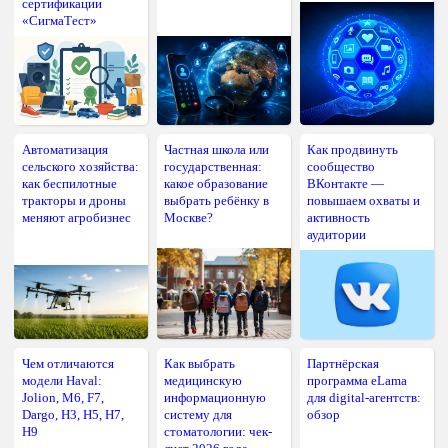
сертификации
«СигмаТест»
Автоматизация
Частная школа или
Как продвинуть
сельского хозяйства:
государственная:
сообщество
как беспилотные
какое образование
ВКонтакте —
тракторы и дроны
выбрать ребёнку в
повышаем охваты и
меняют агробизнес
Москве?
активность
аудитории
Чем отличаются
Как выбрать
Партнёрская
модели Haval:
медицинскую
программа eLama
Jolion, M6, F7,
информационную
для digital-агентств:
Dargo, H3, H5, H7,
систему для
обзор
H9
стоматологии: чек-