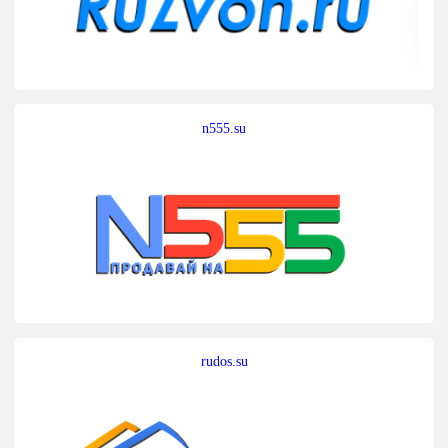
n555.su
rudos.su