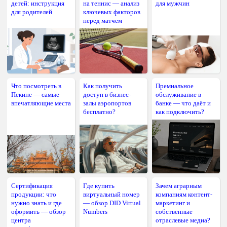
детей: инструкция
на теннис — анализ
для мужчин
для родителей
ключевых факторов
перед матчем
Что посмотреть в
Как получить
Премиальное
Пекине — самые
доступ в бизнес-
обслуживание в
впечатляющие места
залы аэропортов
банке — что даёт и
бесплатно?
как подключить?
Сертификация
Где купить
Зачем аграрным
продукции: что
виртуальный номер
компаниям контент-
нужно знать и где
— обзор DID Virtual
маркетинг и
оформить — обзор
Numbers
собственные
центра
отраслевые медиа?