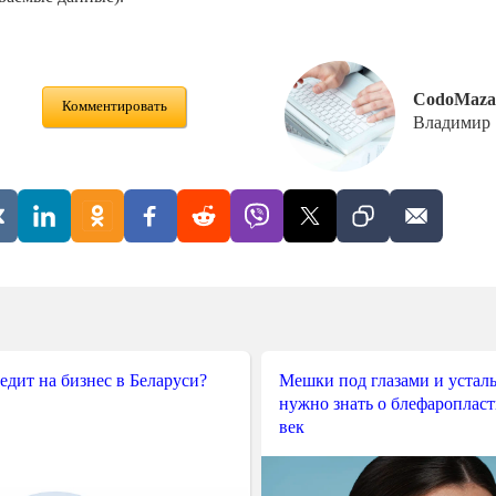
CodoMaza
Комментировать
Владимир
редит на бизнес в Беларуси?
Мешки под глазами и усталы
нужно знать о блефароплас
век