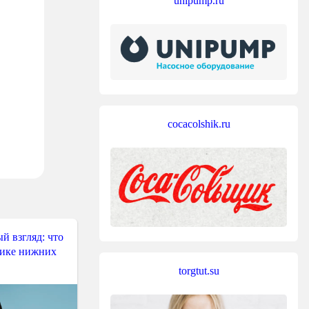
unipump.ru
cocacolshik.ru
й взгляд: что
тике нижних
torgtut.su