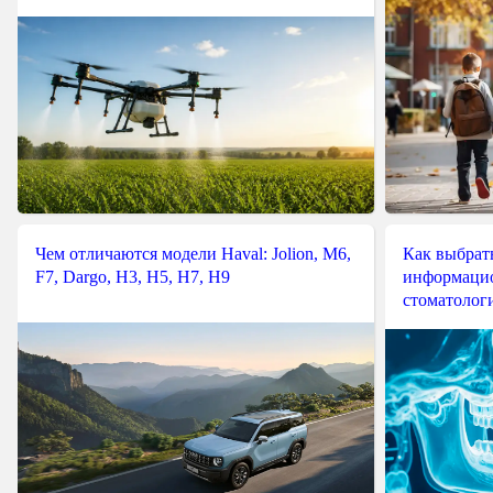
Чем отличаются модели Haval: Jolion, M6,
Как выбрат
F7, Dargo, H3, H5, H7, H9
информацио
стоматологи