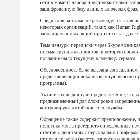
сети в момент набора предположительно запр
зашифрованную базу данных ключевых фраз.
Среди слов, которые не рекомендуются для и
некоторых организаций, таких как Human Righ
запланированных акций протеста и так далее.
Тема цензуры переписки через Skype возникае
письма группы активистов, в которую вошли 
послание было текущему владельцу сервиса – 
Обеспокоенность была вызвана соглашением, 
предоставляющий локализованную версию при
программы).
Активисты выдвинули предположение, что ки
предназначенный для блокировки запрещенных
контролируют китайские спецслужбы.
Обращение также содержит предположение, чт
политика могла претерпеть определенные из
отчетов о действиях с персональной информац
от правительства (частота запросов и запраш