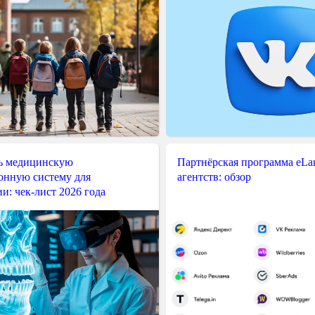
ь медицинскую
Партнёрская программа eLama
нную систему для
агентств: обзор
и: чек-лист 2026 года