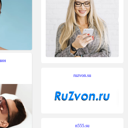
чин
ruzvon.su
n555.su