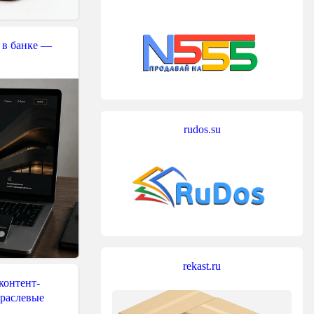
 в банке —
rudos.su
rekast.ru
контент-
траслевые