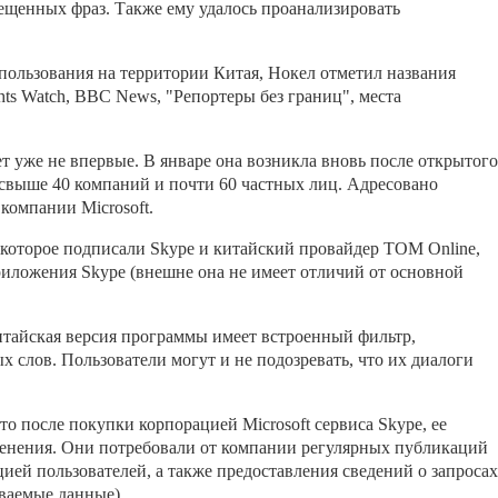
ещенных фраз. Также ему удалось проанализировать
спользования на территории Китая, Нокел отметил названия
ts Watch, BBC News, "Репортеры без границ", места
т уже не впервые. В январе она возникла вновь после открытого
свыше 40 компаний и почти 60 частных лиц. Адресовано
компании Microsoft.
которое подписали Skype и китайский провайдер TOM Online,
ложения Skype (внешне она не имеет отличий от основной
тайская версия программы имеет встроенный фильтр,
 слов. Пользователи могут и не подозревать, что их диалоги
о после покупки корпорацией Microsoft сервиса Skype, ее
менения. Они потребовали от компании регулярных публикаций
ией пользователей, а также предоставления сведений о запросах
иваемые данные).