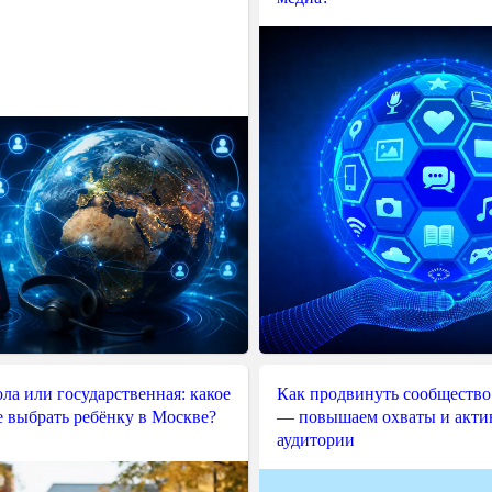
ла или государственная: какое
Как продвинуть сообщество
е выбрать ребёнку в Москве?
— повышаем охваты и акти
аудитории