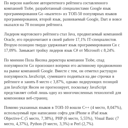
По версии наиболее авторитетного рейтинга составленного
компанией Tiobe, разработанный специалистами Google язык
программирования Go «вылетел» из ТОП-50 популярных языков
программирования, второй язык, развиваемый Google, Dart и вовсе
оказался на 78 позиции рейтинга.
Лидером мартовского рейтинга стал Java, продвигаемый компанией
Oracle, его предпочитают в своей работе 17,1% IT-специалистов.
Вторую позицию твердо удерживает язык программирования Си с
17,09%. Замыкает тройку лидеров язык C# от Microsoft с 8,24%.
По мнению Пола Янсена директора компании Tiobe, спад
популярности Go произошел вопреки его активному продвижению
на рынке компанией Google. Вместе с тем, он отметил растущую
популярность JavaScript, сумевшего подняться на две строчки в
рейтинге и занять 8 место с 3,87%, однако лидирующих позиций
для JavaScript Янсен не прогнозирует, поскольку JavaScript
представляет собой лишь одну из многочисленных технологий для
компоновки веб-страниц.
Помимо указанных языков в ТОП-10 вошли С++ (4 место, 8,047%),
используемый при написании софта для iPhone и iPad язык
Objective-C (5 место, 7,38%), PHP (6 место, 5,55%), Visual Basic (7
место, 4,37%), Python (9 место, 3,3%) и Perl (2,7%).