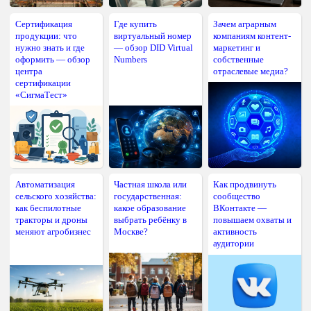
Сертификация
Где купить
Зачем аграрным
продукции: что
виртуальный номер
компаниям контент-
нужно знать и где
— обзор DID Virtual
маркетинг и
оформить — обзор
Numbers
собственные
центра
отраслевые медиа?
сертификации
«СигмаТест»
Автоматизация
Частная школа или
Как продвинуть
сельского хозяйства:
государственная:
сообщество
как беспилотные
какое образование
ВКонтакте —
тракторы и дроны
выбрать ребёнку в
повышаем охваты и
меняют агробизнес
Москве?
активность
аудитории