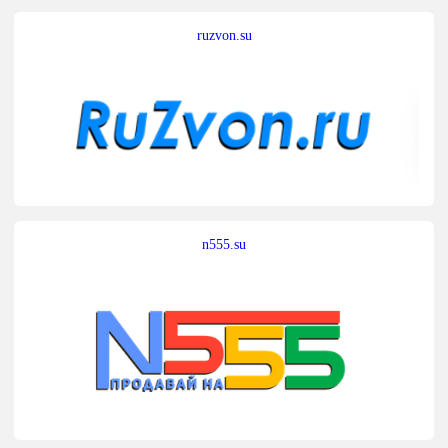
ruzvon.su
n555.su