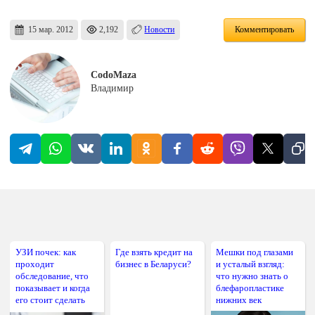
15 мар. 2012
2,192
Новости
Комментировать
CodoMaza
Владимир
УЗИ почек: как
Где взять кредит на
Мешки под глазами
проходит
бизнес в Беларуси?
и усталый взгляд:
обследование, что
что нужно знать о
показывает и когда
блефаропластике
его стоит сделать
нижних век