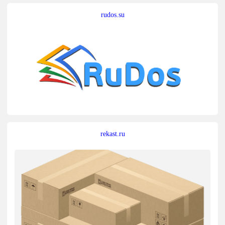
rudos.su
rekast.ru