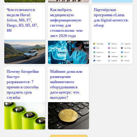
Чем отличаются
Как выбрать
Партнёрская
модели Haval:
медицинскую
программа eLama
Jolion, M6, F7,
информационную
для digital-агентств:
Dargo, H3, H5, H7,
систему для
обзор
H9
стоматологии: чек-
лист 2026 года
Почему батарейки
Майнинг дома или
быстро
размещение
разряжаются: 7
майнингового
причин и способы
оборудования в
продлить срок
дата-центре: что
службы
выгоднее?