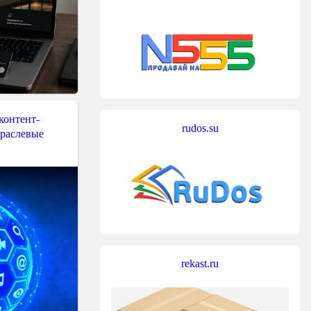
контент-
rudos.su
траслевые
rekast.ru