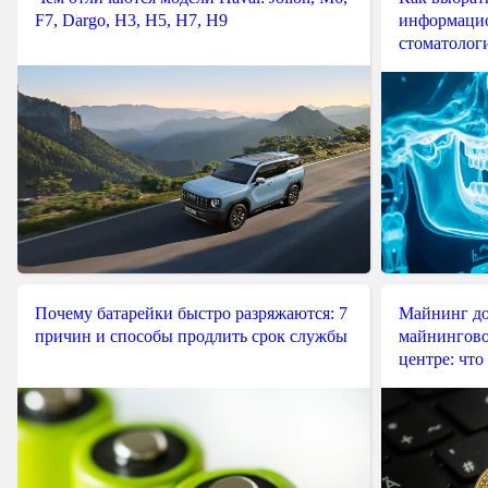
F7, Dargo, H3, H5, H7, H9
информацио
стоматологи
Почему батарейки быстро разряжаются: 7
Майнинг до
причин и способы продлить срок службы
майнингово
центре: что