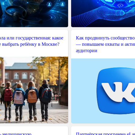
ла или государственная: какое
Как продвинуть сообщество
е выбрать ребёнку в Москве?
— повышаем охваты и акти
аудитории
ь медицинскую
Партнёрская программа eLama