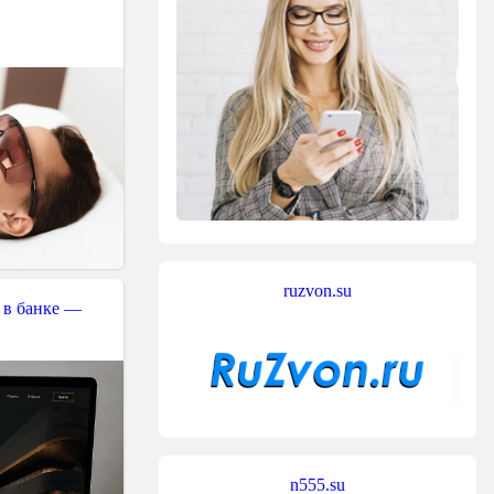
ruzvon.su
 в банке —
n555.su