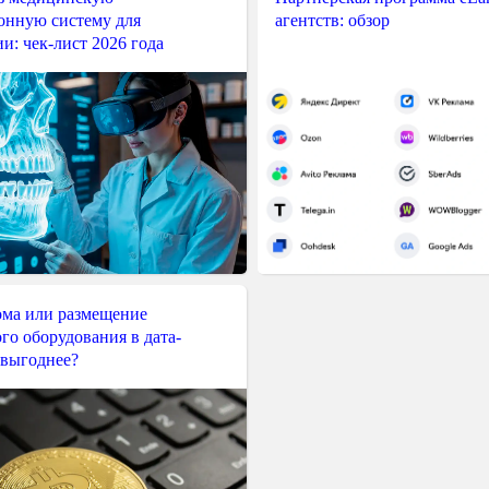
нную систему для
агентств: обзор
и: чек-лист 2026 года
ма или размещение
го оборудования в дата-
 выгоднее?