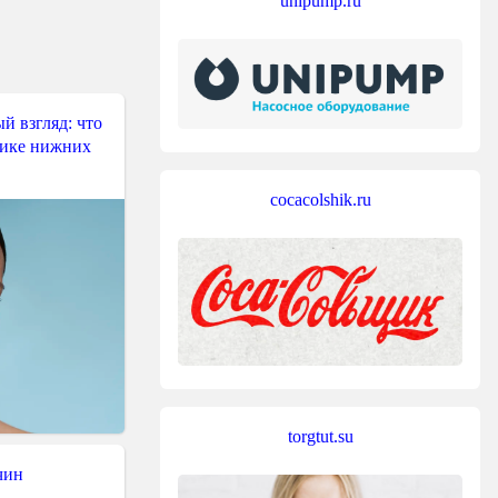
unipump.ru
й взгляд: что
тике нижних
cocacolshik.ru
torgtut.su
чин