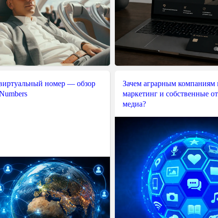
 виртуальный номер — обзор
Зачем аграрным компаниям 
 Numbers
маркетинг и собственные о
медиа?