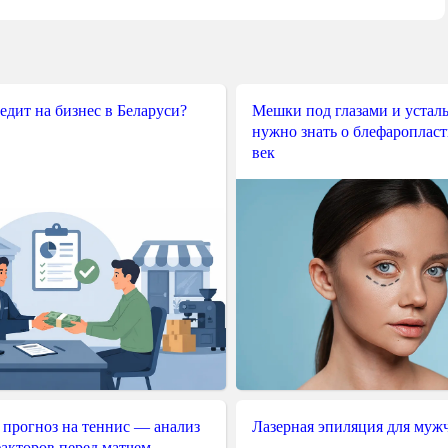
редит на бизнес в Беларуси?
Мешки под глазами и усталы
нужно знать о блефароплас
век
 прогноз на теннис — анализ
Лазерная эпиляция для муж
акторов перед матчем