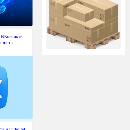
 ВКонтакте
вность
 для digital-