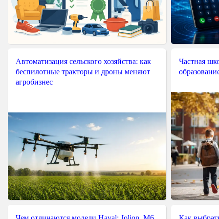
Автоматизация сельского хозяйства: как
Частная шко
беспилотные тракторы и дроны меняют
образовани
агробизнес
Чем отличаются модели Haval: Jolion, M6,
Как выбрат