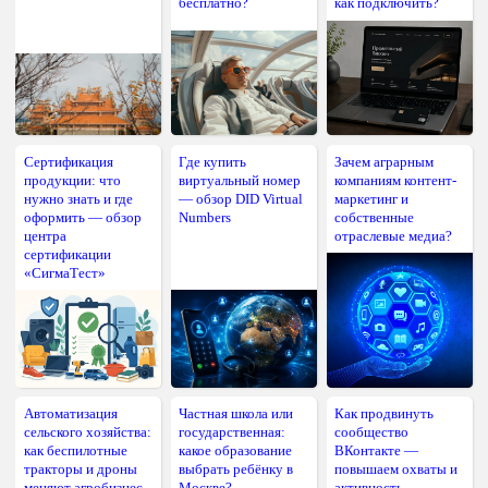
бесплатно?
как подключить?
Сертификация
Где купить
Зачем аграрным
продукции: что
виртуальный номер
компаниям контент-
нужно знать и где
— обзор DID Virtual
маркетинг и
оформить — обзор
Numbers
собственные
центра
отраслевые медиа?
сертификации
«СигмаТест»
Автоматизация
Частная школа или
Как продвинуть
сельского хозяйства:
государственная:
сообщество
как беспилотные
какое образование
ВКонтакте —
тракторы и дроны
выбрать ребёнку в
повышаем охваты и
меняют агробизнес
Москве?
активность