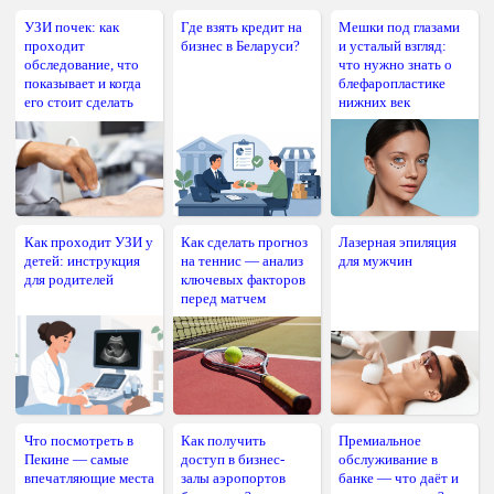
УЗИ почек: как
Где взять кредит на
Мешки под глазами
проходит
бизнес в Беларуси?
и усталый взгляд:
обследование, что
что нужно знать о
показывает и когда
блефаропластике
его стоит сделать
нижних век
Как проходит УЗИ у
Как сделать прогноз
Лазерная эпиляция
детей: инструкция
на теннис — анализ
для мужчин
для родителей
ключевых факторов
перед матчем
Что посмотреть в
Как получить
Премиальное
Пекине — самые
доступ в бизнес-
обслуживание в
впечатляющие места
залы аэропортов
банке — что даёт и