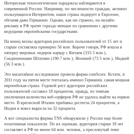
Интересные технологические парадоксы наблюдаются в
современной России. Например, по численности граждан, активно
пользующихся Интернетом, наши страна лидирует в Еврозоне,
обгоняя даже Германию. Однако, как ни странно, на онлайн-
рекламу в РФ тратят гораздо меньше по сравнению с другими
ведущими европейскими государствами.
На конец весны аудитория российских пользователей от 15 лет и
старше составляла примерно 56 млн. Короче говоря, РФ вошла в
пятерку мировых лидеров наряду с Китаем (333.3 млн.),
Соединенными Штатами (190.7 млн.), Японией (73.5 млн.), Индией
(56.3 млн.).
Это масштабное исследование провела фирма comScore. Кстати, в
2011 году на пятом месте топталась именно Германия, самая мощная
европейская страна. Годовой рост аудитории российских
пользователей составил 18 процентов, правда, по темпам
увеличения количества веб-серферов РФ не удалось выйти на первое
место. В кризисной Италии прибавка достигла 24 процентов, а
Индия и вовсе выросла на 32 процента.
А вот специалисты фирмы TNS обнаружили у России еще более
позитивные показатели. По их оценкам, аудитория старше 18 лет
составляет в РФ не менее 64 млн. человек, а пресловутый темп