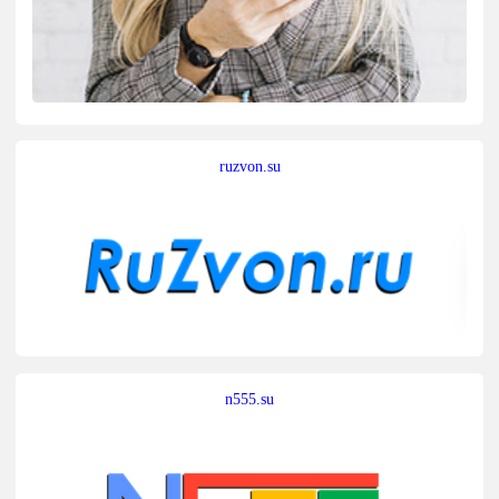
ruzvon.su
n555.su