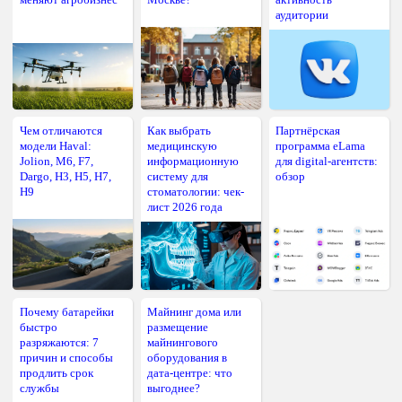
аудитории
Чем отличаются
Как выбрать
Партнёрская
модели Haval:
медицинскую
программа eLama
Jolion, M6, F7,
информационную
для digital-агентств:
Dargo, H3, H5, H7,
систему для
обзор
H9
стоматологии: чек-
лист 2026 года
Почему батарейки
Майнинг дома или
быстро
размещение
разряжаются: 7
майнингового
причин и способы
оборудования в
продлить срок
дата-центре: что
службы
выгоднее?