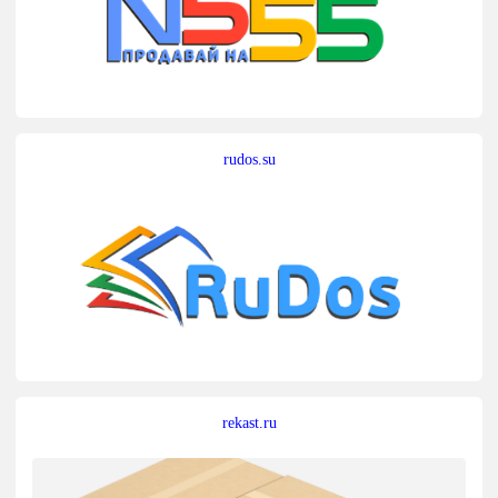
rudos.su
rekast.ru