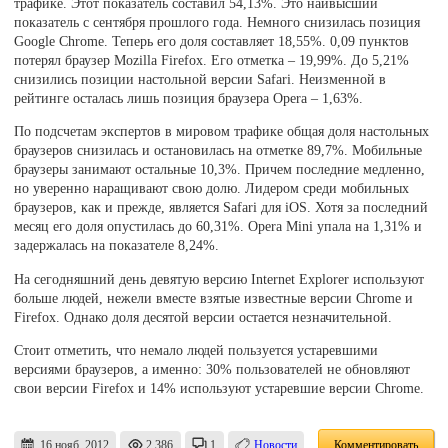
трафике. Этот показатель составил 54,13%. Это наивысший
показатель с сентября прошлого года. Немного снизилась позиция
Google Chrome. Теперь его доля составляет 18,55%. 0,09 пунктов
потерял браузер Mozilla Firefox. Его отметка – 19,99%. До 5,21%
снизились позиции настольной версии Safari. Неизменной в
рейтинге осталась лишь позиция браузера Opera – 1,63%.
По подсчетам экспертов в мировом трафике общая доля настольных
браузеров снизилась и остановилась на отметке 89,7%. Мобильные
браузеры занимают остальные 10,3%. Причем последние медленно,
но уверенно наращивают свою долю. Лидером среди мобильных
браузеров, как и прежде, является Safari для iOS. Хотя за последний
месяц его доля опустилась до 60,31%. Opera Mini упала на 1,31% и
задержалась на показателе 8,24%.
На сегодняшний день девятую версию Internet Explorer используют
больше людей, нежели вместе взятые известные версии Chrome и
Firefox. Однако доля десятой версии остается незначительной.
Стоит отметить, что немало людей пользуется устаревшими
версиями браузеров, а именно: 30% пользователей не обновляют
свои версии Firefox и 14% используют устаревшие версии Chrome.
16 нояб. 2012
2,386
1
Новости
Комментировать