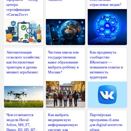
центра
отраслевые медиа?
сертификации
«СигмаТест»
Автоматизация
Частная школа или
Как продвинуть
сельского хозяйства:
государственная:
сообщество
как беспилотные
какое образование
ВКонтакте —
тракторы и дроны
выбрать ребёнку в
повышаем охваты и
меняют агробизнес
Москве?
активность
аудитории
Чем отличаются
Как выбрать
Партнёрская
модели Haval:
медицинскую
программа eLama
Jolion, M6, F7,
информационную
для digital-агентств:
Dargo, H3, H5, H7,
систему для
обзор