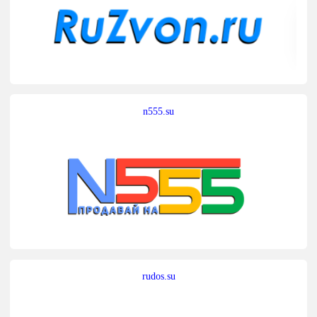
n555.su
rudos.su