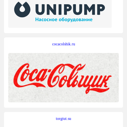
cocacolshik.ru
torgtut.su