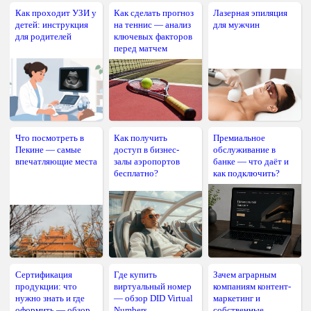
Как проходит УЗИ у
Как сделать прогноз
Лазерная эпиляция
детей: инструкция
на теннис — анализ
для мужчин
для родителей
ключевых факторов
перед матчем
Что посмотреть в
Как получить
Премиальное
Пекине — самые
доступ в бизнес-
обслуживание в
впечатляющие места
залы аэропортов
банке — что даёт и
бесплатно?
как подключить?
Сертификация
Где купить
Зачем аграрным
продукции: что
виртуальный номер
компаниям контент-
нужно знать и где
— обзор DID Virtual
маркетинг и
оформить — обзор
Numbers
собственные