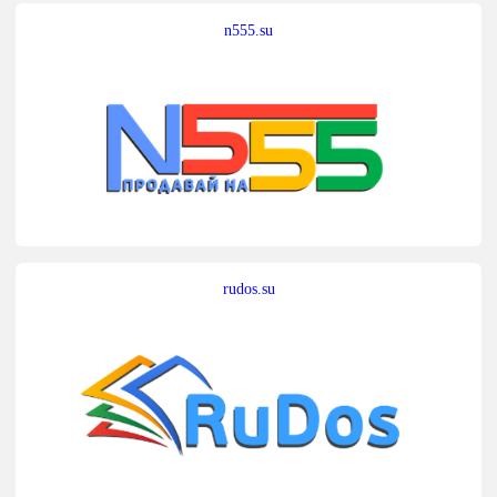
n555.su
rudos.su