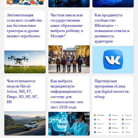
Автоматизация
Частная школа или
Как продвинуть
сельского хозяйства:
государственная:
сообщество
как беспилотные
какое образование
ВКонтакте —
тракторы и дроны
выбрать ребёнку в
повышаем охваты и
меняют агробизнес
Москве?
активность
аудитории
Чем отличаются
Как выбрать
Партнёрская
модели Haval:
медицинскую
программа eLama
Jolion, M6, F7,
информационную
для digital-агентств:
Dargo, H3, H5, H7,
систему для
обзор
H9
стоматологии: чек-
лист 2026 года