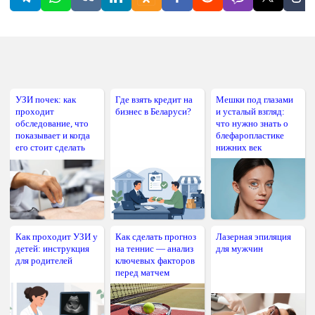
УЗИ почек: как
Где взять кредит на
Мешки под глазами
проходит
бизнес в Беларуси?
и усталый взгляд:
обследование, что
что нужно знать о
показывает и когда
блефаропластике
его стоит сделать
нижних век
Как проходит УЗИ у
Как сделать прогноз
Лазерная эпиляция
детей: инструкция
на теннис — анализ
для мужчин
для родителей
ключевых факторов
перед матчем