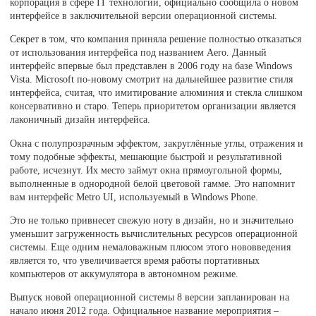
корпорация в сфере IT технологий, официально сообщила о новом
интерфейсе в заключительной версии операционной системы.
Секрет в том, что компания приняла решение полностью отказаться
от использования интерфейса под названием Aero. Данный
интерфейс впервые был представлен в 2006 году на базе Windows
Vista. Microsoft по-новому смотрит на дальнейшее развитие стиля
интерфейса, считая, что имитирование алюминия и стекла слишком
консервативно и старо. Теперь приоритетом организации является
лаконичный дизайн интерфейса.
Окна с полупрозрачным эффектом, закруглённые углы, отражения и
тому подобные эффекты, мешающие быстрой и результативной
работе, исчезнут. Их место займут окна прямоугольной формы,
выполненные в однородной белой цветовой гамме. Это напомнит
вам интерфейс Metro UI, используемый в Windows Phone.
Это не только привнесет свежую ноту в дизайн, но и значительно
уменьшит загруженность вычислительных ресурсов операционной
системы. Еще одним немаловажным плюсом этого нововведения
является то, что увеличивается время работы портативных
компьютеров от аккумулятора в автономном режиме.
Выпуск новой операционной системы 8 версии запланирован на
начало июня 2012 года. Официальное название мероприятия –