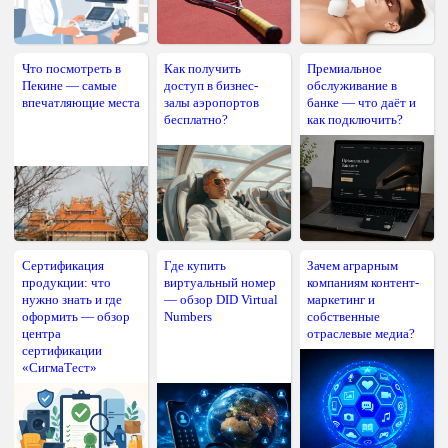
Что посмотреть в
Как получить
Премиальное
Пекине — самые
доступ в бизнес-
обслуживание в
впечатляющие места
залы аэропортов
банке — что даёт и
бесплатно?
как подключить?
Сертификация
Где купить
Зачем аграрным
продукции: что
виртуальный номер
компаниям контент-
нужно знать и где
— обзор DID Virtual
маркетинг и
оформить — обзор
Numbers
собственные
центра
отраслевые медиа?
сертификации
«СигмаТест»