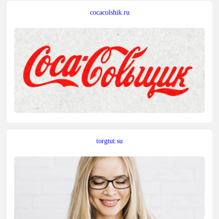
cocacolshik.ru
torgtut.su