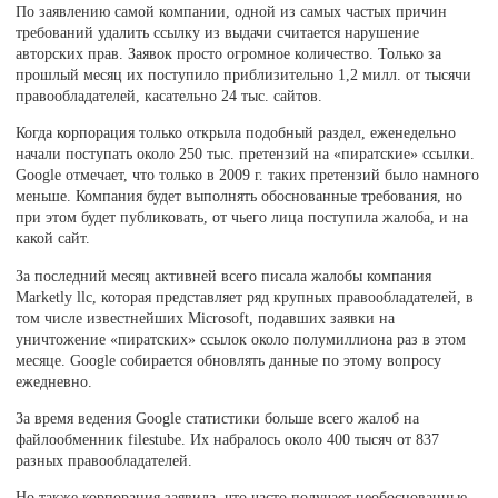
По заявлению самой компании, одной из самых частых причин
требований удалить ссылку из выдачи считается нарушение
авторских прав. Заявок просто огромное количество. Только за
прошлый месяц их поступило приблизительно 1,2 милл. от тысячи
правообладателей, касательно 24 тыс. сайтов.
Когда корпорация только открыла подобный раздел, еженедельно
начали поступать около 250 тыс. претензий на «пиратские» ссылки.
Google отмечает, что только в 2009 г. таких претензий было намного
меньше. Компания будет выполнять обоснованные требования, но
при этом будет публиковать, от чьего лица поступила жалоба, и на
какой сайт.
За последний месяц активней всего писала жалобы компания
Marketly llc, которая представляет ряд крупных правообладателей, в
том числе известнейших Microsoft, подавших заявки на
уничтожение «пиратских» ссылок около полумиллиона раз в этом
месяце. Google собирается обновлять данные по этому вопросу
ежедневно.
За время ведения Google статистики больше всего жалоб на
файлообменник filestube. Их набралось около 400 тысяч от 837
разных правообладателей.
Но также корпорация заявила, что часто получает необоснованные