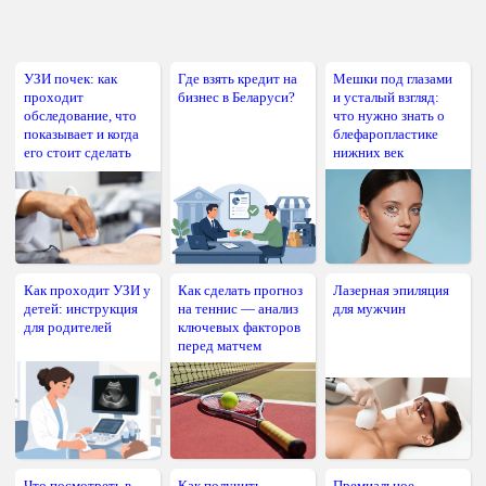
УЗИ почек: как
Где взять кредит на
Мешки под глазами
проходит
бизнес в Беларуси?
и усталый взгляд:
обследование, что
что нужно знать о
показывает и когда
блефаропластике
его стоит сделать
нижних век
Как проходит УЗИ у
Как сделать прогноз
Лазерная эпиляция
детей: инструкция
на теннис — анализ
для мужчин
для родителей
ключевых факторов
перед матчем
Что посмотреть в
Как получить
Премиальное