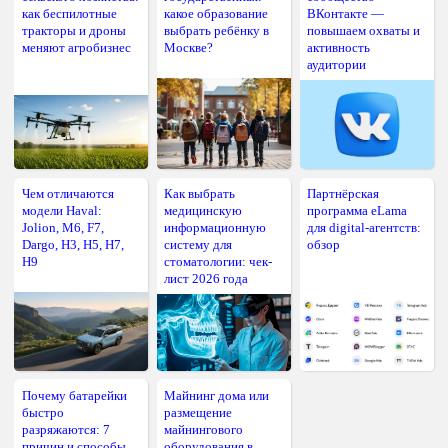
как беспилотные
какое образование
ВКонтакте —
тракторы и дроны
выбрать ребёнку в
повышаем охваты и
меняют агробизнес
Москве?
активность
аудитории
Чем отличаются
Как выбрать
Партнёрская
модели Haval:
медицинскую
программа eLama
Jolion, M6, F7,
информационную
для digital-агентств:
Dargo, H3, H5, H7,
систему для
обзор
H9
стоматологии: чек-
лист 2026 года
Почему батарейки
Майнинг дома или
быстро
размещение
разряжаются: 7
майнингового
причин и способы
оборудования в