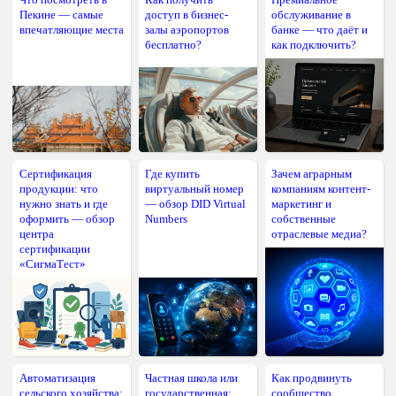
Пекине — самые
доступ в бизнес-
обслуживание в
впечатляющие места
залы аэропортов
банке — что даёт и
бесплатно?
как подключить?
Сертификация
Где купить
Зачем аграрным
продукции: что
виртуальный номер
компаниям контент-
нужно знать и где
— обзор DID Virtual
маркетинг и
оформить — обзор
Numbers
собственные
центра
отраслевые медиа?
сертификации
«СигмаТест»
Автоматизация
Частная школа или
Как продвинуть
сельского хозяйства:
государственная:
сообщество