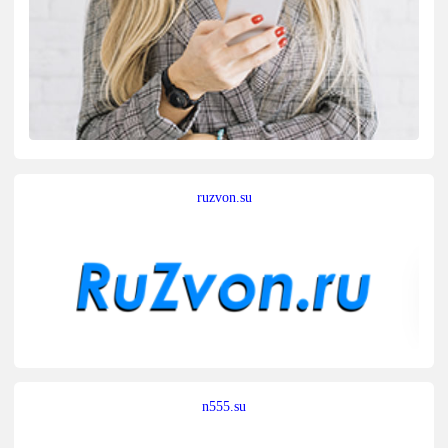
ruzvon.su
n555.su