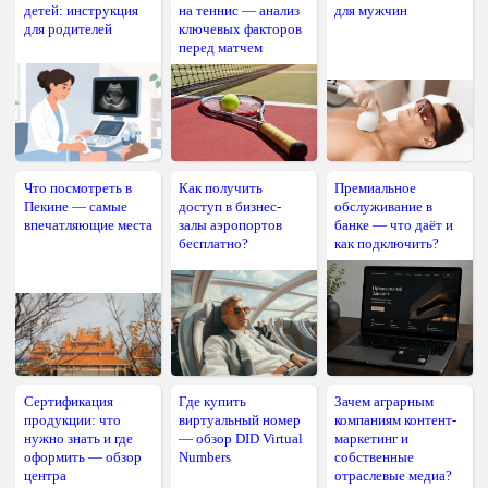
детей: инструкция
на теннис — анализ
для мужчин
для родителей
ключевых факторов
перед матчем
Что посмотреть в
Как получить
Премиальное
Пекине — самые
доступ в бизнес-
обслуживание в
впечатляющие места
залы аэропортов
банке — что даёт и
бесплатно?
как подключить?
Сертификация
Где купить
Зачем аграрным
продукции: что
виртуальный номер
компаниям контент-
нужно знать и где
— обзор DID Virtual
маркетинг и
оформить — обзор
Numbers
собственные
центра
отраслевые медиа?