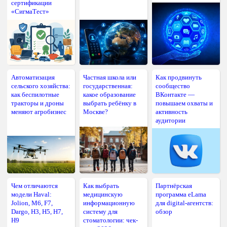
сертификации
«СигмаТест»
Автоматизация
Частная школа или
Как продвинуть
сельского хозяйства:
государственная:
сообщество
как беспилотные
какое образование
ВКонтакте —
тракторы и дроны
выбрать ребёнку в
повышаем охваты и
меняют агробизнес
Москве?
активность
аудитории
Чем отличаются
Как выбрать
Партнёрская
модели Haval:
медицинскую
программа eLama
Jolion, M6, F7,
информационную
для digital-агентств:
Dargo, H3, H5, H7,
систему для
обзор
H9
стоматологии: чек-