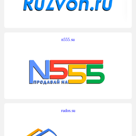
n555.su
rudos.su