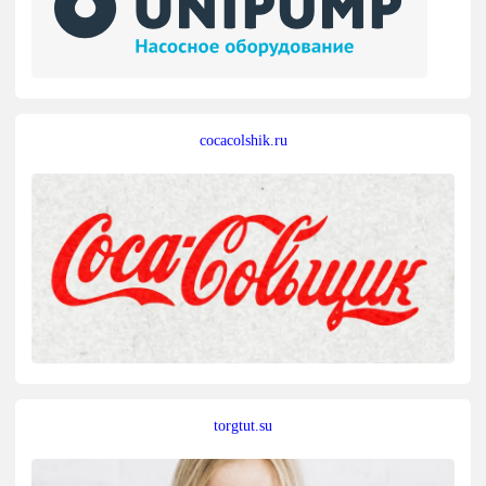
cocacolshik.ru
torgtut.su