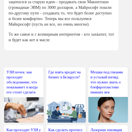
зацепился за старую идею - продавать свои Макинтоши
(громадные ЭВМ) по 3000 долларов, а Майрософт пошли
по-другому пути - создавать то, что будет более доступно
и более комфортно. Теперь мы все пользуемся
Майкрософт (пусть не все, но очень многие).
То же самое и с всемирным интернетом - кто захватит, тот
и будет как кот в масле.
УЗИ почек: как
Где взять кредит на
Мешки под глазами
проходит
бизнес в Беларуси?
и усталый взгляд:
обследование, что
что нужно знать о
показывает и когда
блефаропластике
его стоит сделать
нижних век
Как проходит УЗИ у
Как сделать прогноз
Лазерная эпиляция