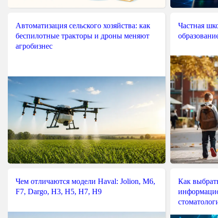
Автоматизация сельского хозяйства: как
Частная шко
беспилотные тракторы и дроны меняют
образовани
агробизнес
Чем отличаются модели Haval: Jolion, M6,
Как выбрат
F7, Dargo, H3, H5, H7, H9
информацио
стоматологи