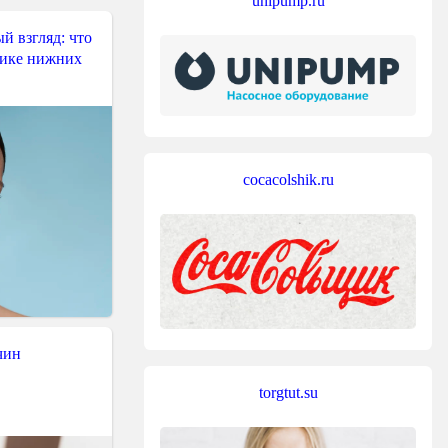
unipump.ru
й взгляд: что
тике нижних
cocacolshik.ru
чин
torgtut.su