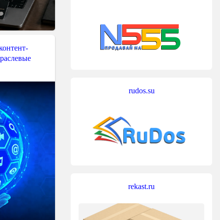
контент-
траслевые
rudos.su
rekast.ru