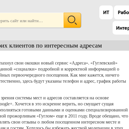
ИТ
Рабо
Инте
оих клиентов по интересным адресам
пахнул свои окошки новый сервис «Адреса». «Гуглевский»
 данной «социалки» подробной и корректной информацией о
ойных первоочередного посещения. Как мне кажется, ничего
тественно, здесь будут указаны телефон и адрес, график работы
 зрения системы мест и адресов составляется на основе
gle+. Хочется в это искренне верить, но смущает сущая
 дополняться готовыми данными и оценками специализированной
ой прожорливым «Гуглом» еще в 2011 году. Вроде обещано, что
авлять свои отзывы о любом посещенном интересном месте и
цам и гостям. Хотелось бы избежать жесткой модерации в этих