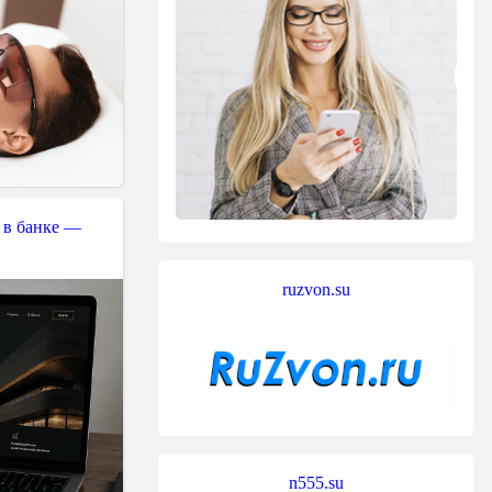
 в банке —
ruzvon.su
n555.su