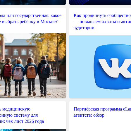
ла или государственная: какое
Как продвинуть сообщество
е выбрать ребёнку в Москве?
— повышаем охваты и акти
аудитории
ь медицинскую
Партнёрская программа eLama
нную систему для
агентств: обзор
и: чек-лист 2026 года