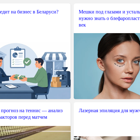
редит на бизнес в Беларуси?
Мешки под глазами и усталы
нужно знать о блефароплас
век
 прогноз на теннис — анализ
Лазерная эпиляция для муж
акторов перед матчем