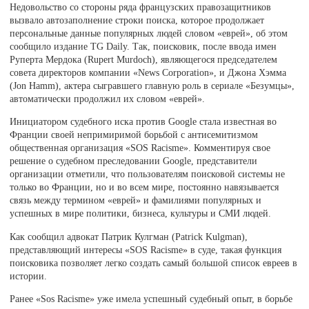
Недовольство со стороны ряда французских правозащитников
вызвало автозаполнение строки поиска, которое продолжает
персональные данные популярных людей словом «еврей», об этом
сообщило издание TG Daily. Так, поисковик, после ввода имен
Руперта Мердока (Rupert Murdoch), являющегося председателем
совета директоров компании «News Corporation», и Джона Хэмма
(Jon Hamm), актера сыгравшего главную роль в сериале «Безумцы»,
автоматически продолжил их словом «еврей».
Инициатором судебного иска против Google стала известная во
Франции своей непримиримой борьбой с антисемитизмом
общественная организация «SOS Racisme». Комментируя свое
решение о судебном преследовании Google, представители
организации отметили, что пользователям поисковой системы не
только во Франции, но и во всем мире, постоянно навязывается
связь между термином «еврей» и фамилиями популярных и
успешных в мире политики, бизнеса, культуры и СМИ людей.
Как сообщил адвокат Патрик Кулгман (Patrick Kulgman),
представляющий интересы «SOS Racisme» в суде, такая функция
поисковика позволяет легко создать самый большой список евреев в
истории.
Ранее «Sos Racisme» уже имела успешный судебный опыт, в борьбе