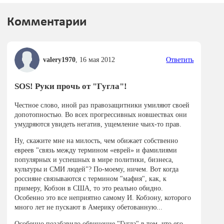
Комментарии
valery1970
,
16 мая 2012
Ответить
SOS! Руки прочь от "Гугла"!
Честное слово, иной раз правозащитники умиляют своей
допотопностью. Во всех прогрессивных новшествах они
умудряются увидеть негатив, ущемление чьих-то прав.
Ну, скажите мне на милость, чем обижает собственно
евреев "связь между термином «еврей» и фамилиями
популярных и успешных в мире политики, бизнеса,
культуры и СМИ людей"? По-моему, ничем. Вот когда
россияне связываются с термином "мафия", как, к
примеру, Кобзон в США, то это реально обидно.
Особенно это все неприятно самому И. Кобзону, которого
много лет не пускают в Америку обетованную...
Особенно позабавило обвинение "Гугла" в том, что его