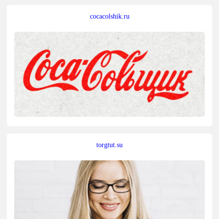
cocacolshik.ru
torgtut.su