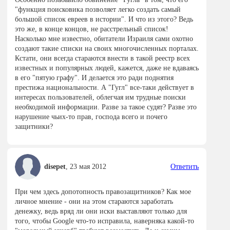
"функция поисковика позволяет легко создать самый
большой список евреев в истории". И что из этого? Ведь
это же, в конце концов, не расстрельный список!
Насколько мне известно, обитатели Израиля сами охотно
создают такие списки на своих многочисленных порталах.
Кстати, они всегда стараются внести в такой реестр всех
известных и популярных людей, кажется, даже не вдаваясь
в его "пятую графу". И делается это ради поднятия
престижа национальности. А "Гугл" все-таки действует в
интересах пользователей, облегчая им трудные поиски
необходимой информации. Разве за такое судят? Разве это
нарушение чьих-то прав, господа всего и почего
защитники?
disepet
,
23 мая 2012
Ответить
При чем здесь допотопность правозащитников? Как мое
личное мнение - они на этом стараются заработать
денежку, ведь вряд ли они иски выставляют только для
того, чтобы Google что-то исправила, наверняка какой-то