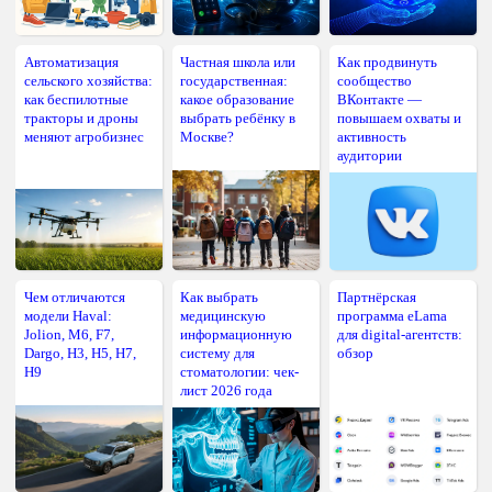
Автоматизация
Частная школа или
Как продвинуть
сельского хозяйства:
государственная:
сообщество
как беспилотные
какое образование
ВКонтакте —
тракторы и дроны
выбрать ребёнку в
повышаем охваты и
меняют агробизнес
Москве?
активность
аудитории
Чем отличаются
Как выбрать
Партнёрская
модели Haval:
медицинскую
программа eLama
Jolion, M6, F7,
информационную
для digital-агентств:
Dargo, H3, H5, H7,
систему для
обзор
H9
стоматологии: чек-
лист 2026 года