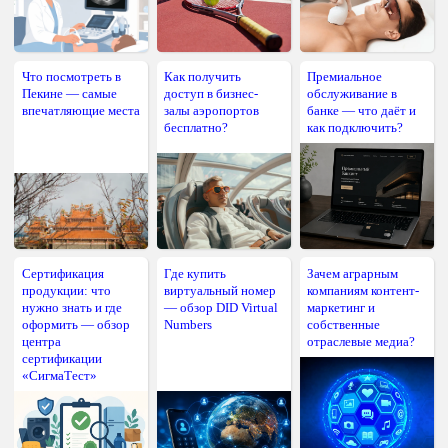
Что посмотреть в
Как получить
Премиальное
Пекине — самые
доступ в бизнес-
обслуживание в
впечатляющие места
залы аэропортов
банке — что даёт и
бесплатно?
как подключить?
Сертификация
Где купить
Зачем аграрным
продукции: что
виртуальный номер
компаниям контент-
нужно знать и где
— обзор DID Virtual
маркетинг и
оформить — обзор
Numbers
собственные
центра
отраслевые медиа?
сертификации
«СигмаТест»