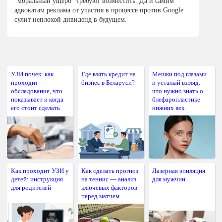
"моральный ущерб" требуют возместить. Да и самим
адвокатам реклама от участия в процессе против Google
сулит неплохой дивиденд в будущем.
УЗИ почек: как
Где взять кредит на
Мешки под глазами
проходит
бизнес в Беларуси?
и усталый взгляд:
обследование, что
что нужно знать о
показывает и когда
блефаропластике
его стоит сделать
нижних век
Как проходит УЗИ у
Как сделать прогноз
Лазерная эпиляция
детей: инструкция
на теннис — анализ
для мужчин
для родителей
ключевых факторов
перед матчем