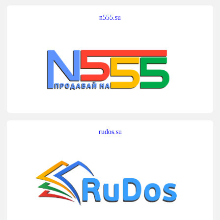
n555.su
rudos.su