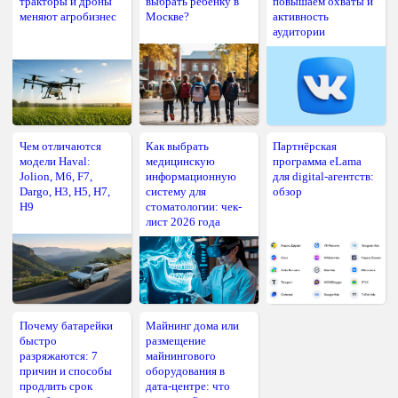
тракторы и дроны
выбрать ребёнку в
повышаем охваты и
меняют агробизнес
Москве?
активность
аудитории
Чем отличаются
Как выбрать
Партнёрская
модели Haval:
медицинскую
программа eLama
Jolion, M6, F7,
информационную
для digital-агентств:
Dargo, H3, H5, H7,
систему для
обзор
H9
стоматологии: чек-
лист 2026 года
Почему батарейки
Майнинг дома или
быстро
размещение
разряжаются: 7
майнингового
причин и способы
оборудования в
продлить срок
дата-центре: что