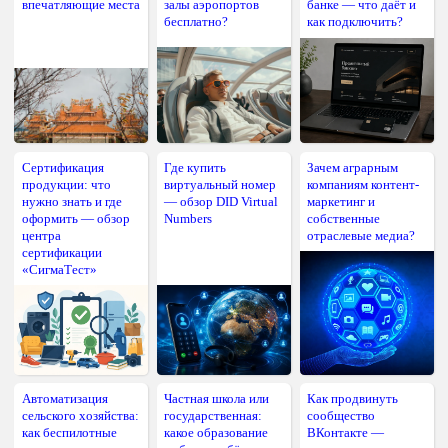
впечатляющие места
залы аэропортов
банке — что даёт и
бесплатно?
как подключить?
Сертификация
Где купить
Зачем аграрным
продукции: что
виртуальный номер
компаниям контент-
нужно знать и где
— обзор DID Virtual
маркетинг и
оформить — обзор
Numbers
собственные
центра
отраслевые медиа?
сертификации
«СигмаТест»
Автоматизация
Частная школа или
Как продвинуть
сельского хозяйства:
государственная:
сообщество
как беспилотные
какое образование
ВКонтакте —