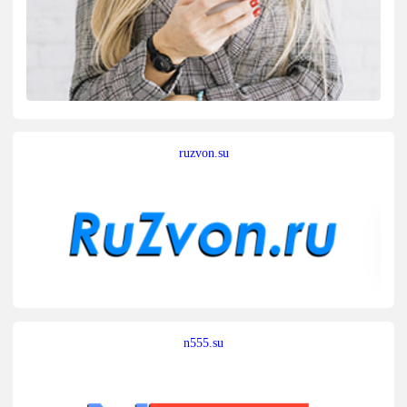
ruzvon.su
n555.su