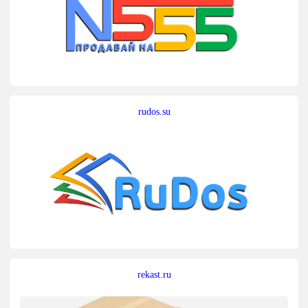
rudos.su
rekast.ru