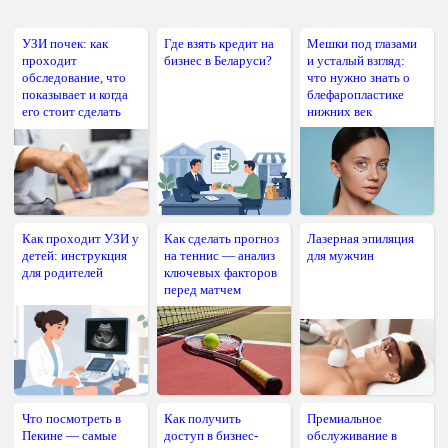
УЗИ почек: как
Где взять кредит на
Мешки под глазами
проходит
бизнес в Беларуси?
и усталый взгляд:
обследование, что
что нужно знать о
показывает и когда
блефаропластике
его стоит сделать
нижних век
Как проходит УЗИ у
Как сделать прогноз
Лазерная эпиляция
детей: инструкция
на теннис — анализ
для мужчин
для родителей
ключевых факторов
перед матчем
Что посмотреть в
Как получить
Премиальное
Пекине — самые
доступ в бизнес-
обслуживание в