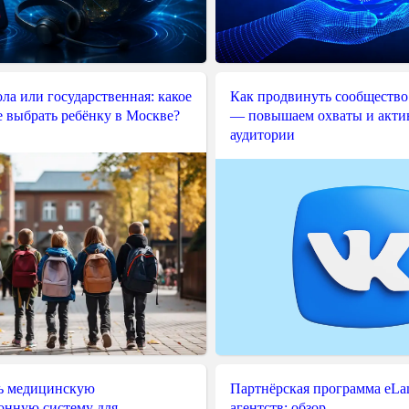
ла или государственная: какое
Как продвинуть сообщество
е выбрать ребёнку в Москве?
— повышаем охваты и акти
аудитории
ь медицинскую
Партнёрская программа eLama
нную систему для
агентств: обзор