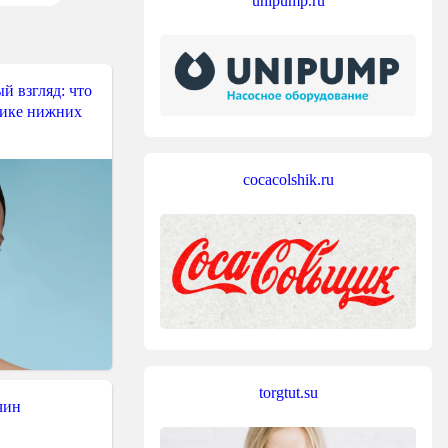
unipump.ru
й взгляд: что
тике нижних
cocacolshik.ru
torgtut.su
чин