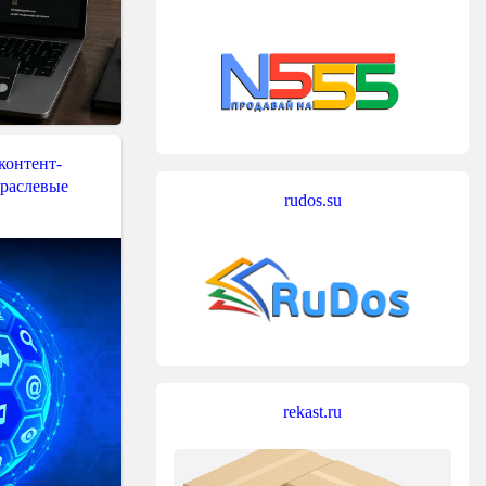
контент-
траслевые
rudos.su
rekast.ru