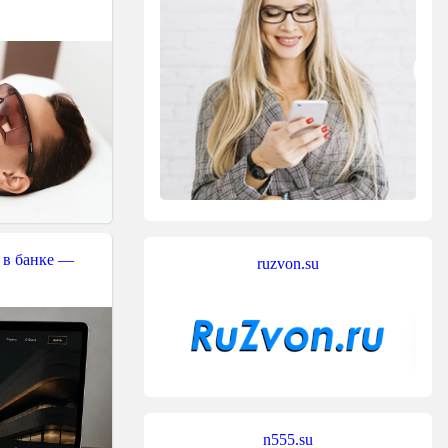
 в банке —
ruzvon.su
n555.su