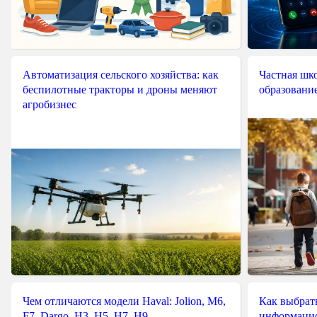
Автоматизация сельского хозяйства: как
Частная шко
беспилотные тракторы и дроны меняют
образовани
агробизнес
Чем отличаются модели Haval: Jolion, M6,
Как выбрат
F7, Dargo, H3, H5, H7, H9
информацио