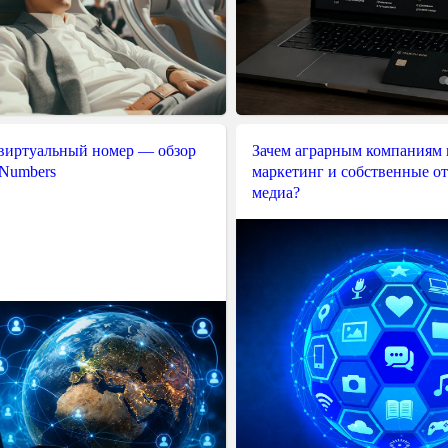
 виртуальный номер — обзор
Зачем аграрным компаниям 
 Numbers
маркетинг и собственные о
медиа?