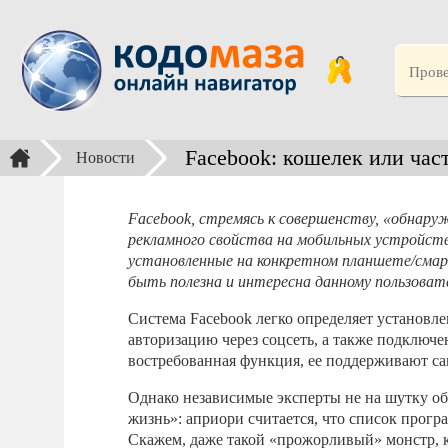
Facebook: кошелек или час
Новости
Facebook, стремясь к совершенству, «обнару
рекламного свойства на мобильных устройств
установленные на конкретном планшете/смар
быть полезна и интересна данному пользоват
Система Facebook легко определяет установле
авторизацию через соцсеть, а также подключен
востребованная функция, ее поддерживают с
Однако независимые эксперты не на шутку о
жизнь»: априори считается, что список прог
Скажем, даже такой «прожорливый» монстр, к