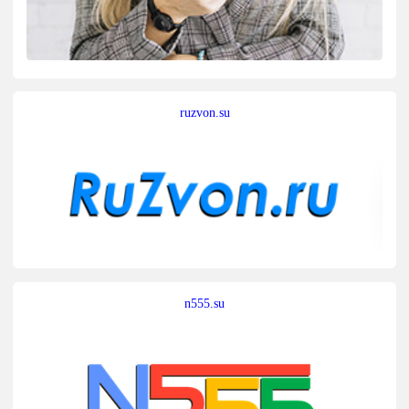
ruzvon.su
n555.su