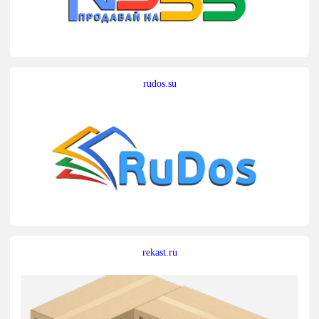
rudos.su
rekast.ru