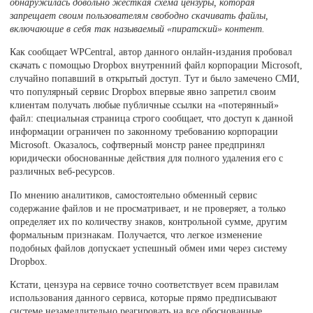
обнаружилась довольно жесткая схема цензуры, которая
запрещает своим пользователям свободно скачивать файлы,
включающие в себя так называемый «пиратский» контент.
Как сообщает WPCentral, автор данного онлайн-издания пробовал
скачать с помощью Dropbox внутренний файл корпорации Microsoft,
случайно попавший в открытый доступ. Тут и было замечено СМИ,
что популярный сервис Dropbox впервые явно запретил своим
клиентам получать любые публичные ссылки на «потерянный»
файл: специальная страница строго сообщает, что доступ к данной
информации ограничен по законному требованию корпорации
Microsoft. Оказалось, софтверный монстр ранее предпринял
юридически обоснованные действия для полного удаления его с
различных веб-ресурсов.
По мнению аналитиков, самостоятельно обменный сервис
содержание файлов и не просматривает, и не проверяет, а только
определяет их по количеству знаков, контрольной сумме, другим
формальным признакам. Получается, что легкое изменение
подобных файлов допускает успешный обмен ими через систему
Dropbox.
Кстати, цензура на сервисе точно соответствует всем правилам
использования данного сервиса, которые прямо предписывают
системе незамедлительно реагировать на все обоснованные