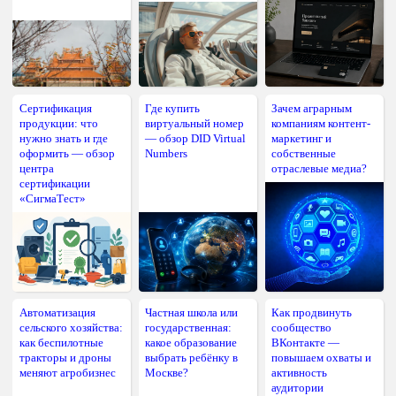
Сертификация
Где купить
Зачем аграрным
продукции: что
виртуальный номер
компаниям контент-
нужно знать и где
— обзор DID Virtual
маркетинг и
оформить — обзор
Numbers
собственные
центра
отраслевые медиа?
сертификации
«СигмаТест»
Автоматизация
Частная школа или
Как продвинуть
сельского хозяйства:
государственная:
сообщество
как беспилотные
какое образование
ВКонтакте —
тракторы и дроны
выбрать ребёнку в
повышаем охваты и
меняют агробизнес
Москве?
активность
аудитории