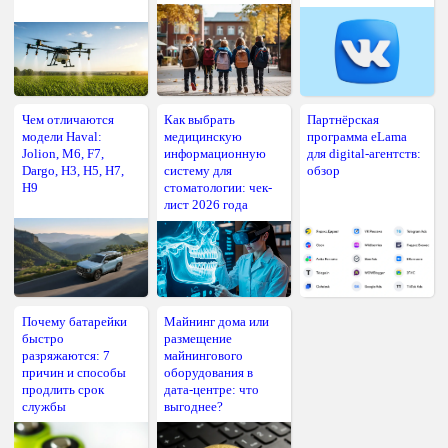
Чем отличаются
Как выбрать
Партнёрская
модели Haval:
медицинскую
программа eLama
Jolion, M6, F7,
информационную
для digital-агентств:
Dargo, H3, H5, H7,
систему для
обзор
H9
стоматологии: чек-
лист 2026 года
Почему батарейки
Майнинг дома или
быстро
размещение
разряжаются: 7
майнингового
причин и способы
оборудования в
продлить срок
дата-центре: что
службы
выгоднее?