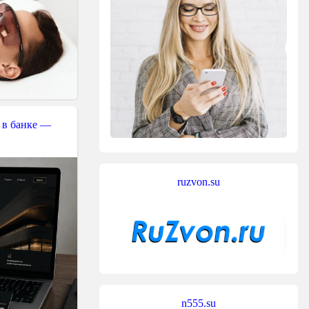
 в банке —
ruzvon.su
n555.su