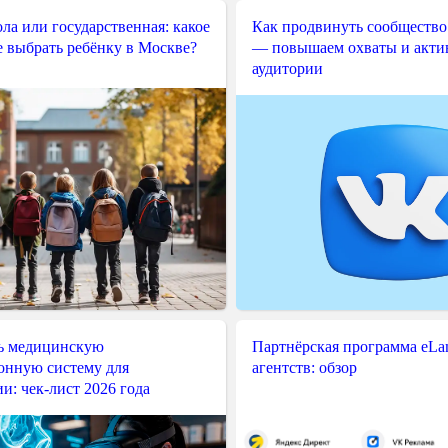
ла или государственная: какое
Как продвинуть сообщество
е выбрать ребёнку в Москве?
— повышаем охваты и акти
аудитории
ь медицинскую
Партнёрская программа eLama
нную систему для
агентств: обзор
и: чек-лист 2026 года