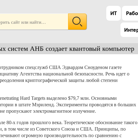
ИТ
Рабо
Инте
х систем АНБ создает квантовый компьютер
отрудником спецслужб США Эдвардом Сноуденом газете
нициативу Агентства национальной безопасности. Речь идет о
преодоления криптографической защиты любой степени
etrating Hard Targets выделено $79,7 млн. Основными
тории в штате Мэриленд. Эксперименты проводятся в больших
не пропускают электромагнитное излучение.
ле 80-х годов прошлого века. Теоретическое обоснование такого
ан, в том числе из Советского Союза и США. Принципы, по
спечивают огромную производительность по сравнению с