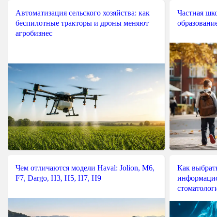
Автоматизация сельского хозяйства: как
Частная шко
беспилотные тракторы и дроны меняют
образовани
агробизнес
Чем отличаются модели Haval: Jolion, M6,
Как выбрат
F7, Dargo, H3, H5, H7, H9
информацио
стоматологи