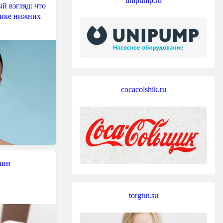
unipump.ru
й взгляд: что
тике нижних
cocacolshik.ru
чин
torgtut.su