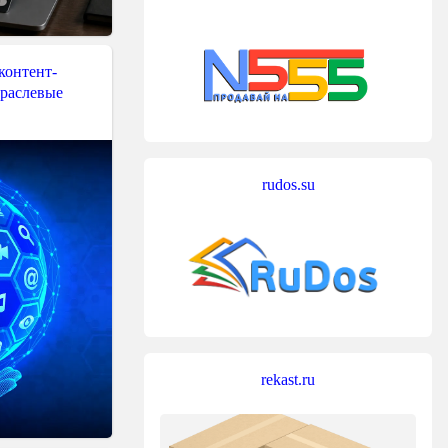
контент-
траслевые
rudos.su
rekast.ru