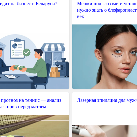
редит на бизнес в Беларуси?
Мешки под глазами и усталы
нужно знать о блефароплас
век
 прогноз на теннис — анализ
Лазерная эпиляция для муж
акторов перед матчем