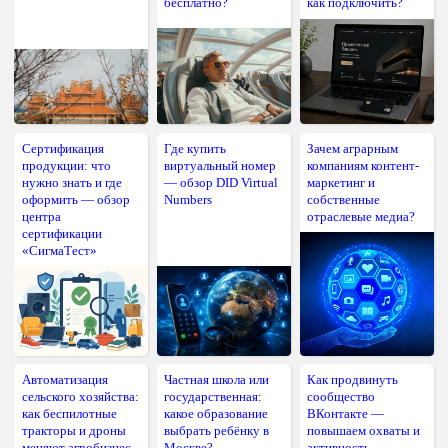
бесплатно?
как подключить?
Сертификация
Где купить
Зачем аграрным
продукции: что
виртуальный номер
компаниям контент-
нужно знать и где
— обзор DID Virtual
маркетинг и
оформить — обзор
Numbers
собственные
центра
отраслевые медиа?
сертификации
«СигмаТест»
Автоматизация
Частная школа или
Как продвинуть
сельского хозяйства:
государственная:
сообщество
как беспилотные
какое образование
ВКонтакте —
тракторы и дроны
выбрать ребёнку в
повышаем охваты и
меняют агробизнес
Москве?
активность