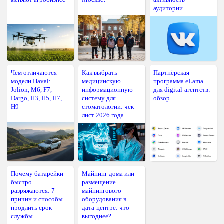
аудитории
Чем отличаются
Как выбрать
Партнёрская
модели Haval:
медицинскую
программа eLama
Jolion, M6, F7,
информационную
для digital-агентств:
Dargo, H3, H5, H7,
систему для
обзор
H9
стоматологии: чек-
лист 2026 года
Почему батарейки
Майнинг дома или
быстро
размещение
разряжаются: 7
майнингового
причин и способы
оборудования в
продлить срок
дата-центре: что
службы
выгоднее?