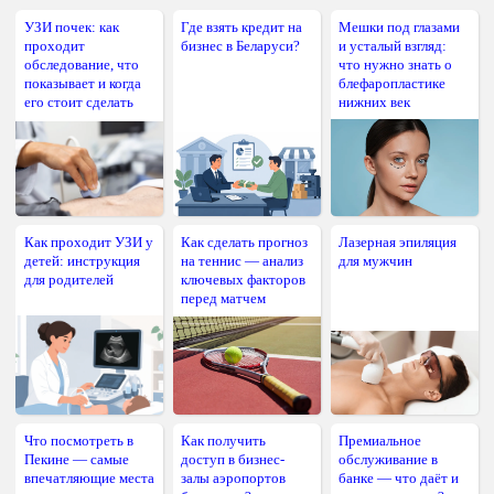
УЗИ почек: как
Где взять кредит на
Мешки под глазами
проходит
бизнес в Беларуси?
и усталый взгляд:
обследование, что
что нужно знать о
показывает и когда
блефаропластике
его стоит сделать
нижних век
Как проходит УЗИ у
Как сделать прогноз
Лазерная эпиляция
детей: инструкция
на теннис — анализ
для мужчин
для родителей
ключевых факторов
перед матчем
Что посмотреть в
Как получить
Премиальное
Пекине — самые
доступ в бизнес-
обслуживание в
впечатляющие места
залы аэропортов
банке — что даёт и