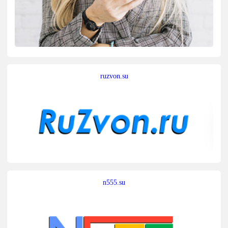
ruzvon.su
n555.su