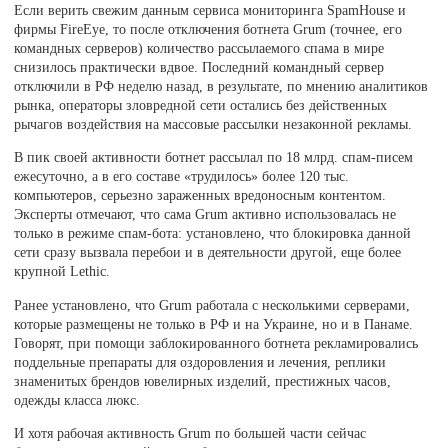
Если верить свежим данным сервиса мониторинга SpamHouse и
фирмы FireEye, то после отключения ботнета Grum (точнее, его
командных серверов) количество рассылаемого спама в мире
снизилось практически вдвое. Последний командный сервер
отключили в РФ неделю назад, в результате, по мнению аналитиков
рынка, операторы зловредной сети остались без действенных
рычагов воздействия на массовые рассылки незаконной рекламы.
В пик своей активности ботнет рассылал по 18 млрд. спам-писем
ежесуточно, а в его составе «трудилось» более 120 тыс.
компьютеров, серьезно зараженных вредоносным контентом.
Эксперты отмечают, что сама Grum активно использовалась не
только в режиме спам-бота: установлено, что блокировка данной
сети сразу вызвала перебои и в деятельности другой, еще более
крупной Lethic.
Ранее установлено, что Grum работала с несколькими серверами,
которые размещены не только в РФ и на Украине, но и в Панаме.
Говорят, при помощи заблокированного ботнета рекламировались
поддельные препараты для оздоровления и лечения, реплики
знаменитых брендов ювелирных изделий, престижных часов,
одежды класса люкс.
И хотя рабочая активность Grum по большей части сейчас