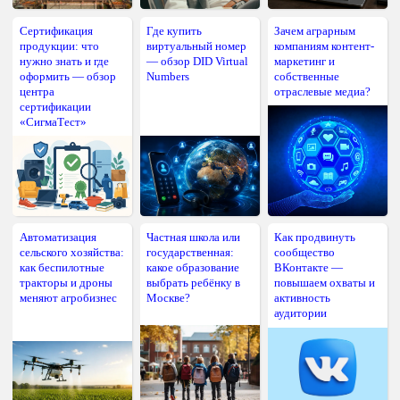
Сертификация
Где купить
Зачем аграрным
продукции: что
виртуальный номер
компаниям контент-
нужно знать и где
— обзор DID Virtual
маркетинг и
оформить — обзор
Numbers
собственные
центра
отраслевые медиа?
сертификации
«СигмаТест»
Автоматизация
Частная школа или
Как продвинуть
сельского хозяйства:
государственная:
сообщество
как беспилотные
какое образование
ВКонтакте —
тракторы и дроны
выбрать ребёнку в
повышаем охваты и
меняют агробизнес
Москве?
активность
аудитории