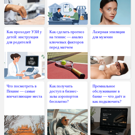
Как проходит УЗИ у
Как сделать прогноз
Лазерная эпиляция
детей: инструкция
на теннис — анализ
для мужчин
для родителей
ключевых факторов
перед матчем
Что посмотреть в
Как получить
Премиальное
Пекине — самые
доступ в бизнес-
обслуживание в
впечатляющие места
залы аэропортов
банке — что даёт и
бесплатно?
как подключить?