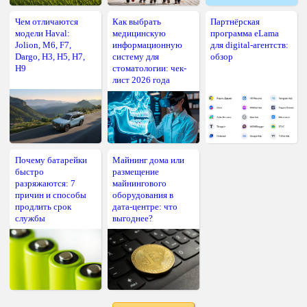
Чем отличаются
Как выбрать
Партнёрская
модели Haval:
медицинскую
программа eLama
Jolion, M6, F7,
информационную
для digital-агентств:
Dargo, H3, H5, H7,
систему для
обзор
H9
стоматологии: чек-
лист 2026 года
Почему батарейки
Майнинг дома или
быстро
размещение
разряжаются: 7
майнингового
причин и способы
оборудования в
продлить срок
дата-центре: что
службы
выгоднее?