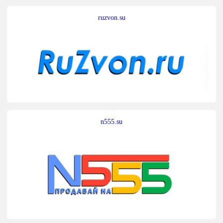
ruzvon.su
n555.su