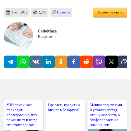
1 авг. 2012
2,249
Новости
Комментировать
CodoMaza
Владимир
УЗИ почек: как
Где взять кредит на
Мешки под глазами
проходит
бизнес в Беларуси?
и усталый взгляд:
обследование, что
что нужно знать о
показывает и когда
блефаропластике
его стоит сделать
нижних век