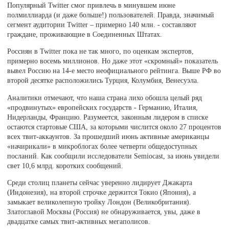
Популярный Twitter смог привлечь в минувшем июне
полмиллиарда (и даже больше!) пользователей. Правда, значимый
сегмент аудитории Twitter – примерно 140 млн. - составляют
граждане, проживающие в Соединенных Штатах.
Россиян в Twitter пока не так много, по оценкам экспертов,
примерно восемь миллионов. Но даже этот «скромный» показатель
вывел Россию на 14-е место неофициального рейтинга. Выше РФ во
второй десятке расположились Турция, Колумбия, Венесуэла.
Аналитики отмечают, что наша страна лихо обошла целый ряд
«продвинутых» европейских государств - Германию, Италия,
Нидерланды, Францию. Разумеется, законным лидером в списке
остаются стартовые США, за которыми числится около 27 процентов
всех твит-аккаунтов. За прошедший июнь активные американцы
«начирикали» в микроблогах более четверти общедоступных
посланий. Как сообщили исследователи Semiocast, за июнь увидели
свет 10,6 млрд. коротких сообщений.
Среди столиц планеты сейчас уверенно лидирует Джакарта
(Индонезия), на второй строчке держится Токио (Япония), а
замыкает великолепную тройку Лондон (Великобритания).
Златоглавой Москвы (Россия) не обнаруживается, увы, даже в
двадцатке самых твит-активных мегаполисов.