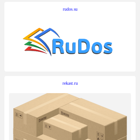
rudos.su
rekast.ru