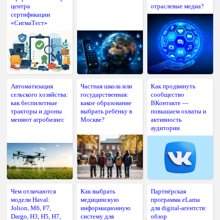
центра
отраслевые медиа?
сертификации
«СигмаТест»
Автоматизация
Частная школа или
Как продвинуть
сельского хозяйства:
государственная:
сообщество
как беспилотные
какое образование
ВКонтакте —
тракторы и дроны
выбрать ребёнку в
повышаем охваты и
меняют агробизнес
Москве?
активность
аудитории
Чем отличаются
Как выбрать
Партнёрская
модели Haval:
медицинскую
программа eLama
Jolion, M6, F7,
информационную
для digital-агентств:
Dargo, H3, H5, H7,
систему для
обзор