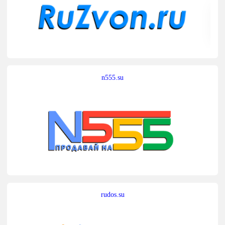
n555.su
rudos.su