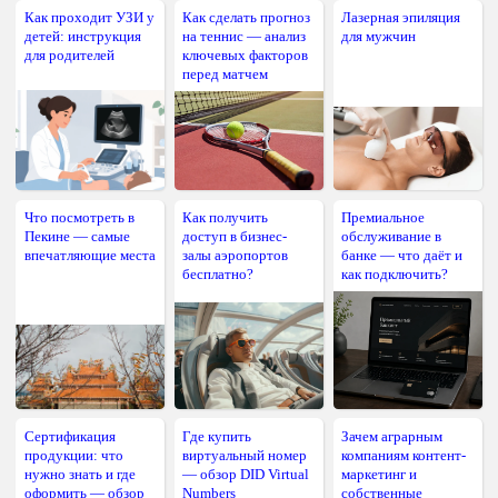
Как проходит УЗИ у
Как сделать прогноз
Лазерная эпиляция
детей: инструкция
на теннис — анализ
для мужчин
для родителей
ключевых факторов
перед матчем
Что посмотреть в
Как получить
Премиальное
Пекине — самые
доступ в бизнес-
обслуживание в
впечатляющие места
залы аэропортов
банке — что даёт и
бесплатно?
как подключить?
Сертификация
Где купить
Зачем аграрным
продукции: что
виртуальный номер
компаниям контент-
нужно знать и где
— обзор DID Virtual
маркетинг и
оформить — обзор
Numbers
собственные