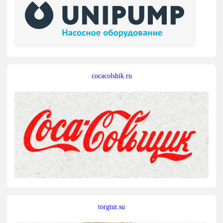
cocacolshik.ru
torgtut.su