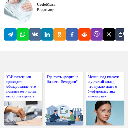
CodoMaza
Владимир
УЗИ почек: как
Где взять кредит на
Мешки под глазами
проходит
бизнес в Беларуси?
и усталый взгляд:
обследование, что
что нужно знать о
показывает и когда
блефаропластике
его стоит сделать
нижних век