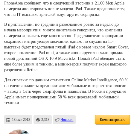
PhoneArea сообщает, что в следующий вторник в 21.00 Мск Apple
намерена анонсировать новые модели iPad. Также предполагается,
что на IT-выставке зрителей ждут другие сюрпризы.
В приглашении, по традиции разосланном ровно за неделю до
начала мероприятия, многозначительно говорится, что компания
намерена «показать еще много чего». Представители корпорации
сохраняют интригующее молчание, однако по слухам на IT-
выставке будет представлен пятый iPad с новым чехлом Smart Cover,
второе поколение iPad mini, а также анонсируется начало продаж
новой десктопной OS X 10.9 Mavericks. Новый iPad обещает стать
еще более узким и тонким, а мини-версия получит экран высокого
разрешения Retina.
Для справки: по данным статистики Online Market Intelligence, 60 %
населения планеты предпочитают мобильные интернет технологии
– выход в Сеть через смартфоны и планшеты. В России продукция
Apple имеет приверженцами 58 % всех держателей мобильной
техники.
18 окт. 2013
2,313
Новости
Комментировать