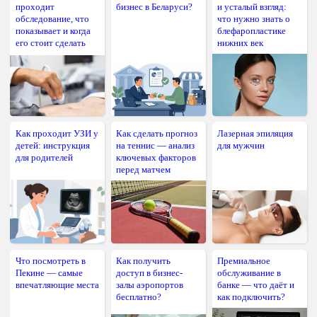
проходит
бизнес в Беларуси?
и усталый взгляд:
обследование, что
что нужно знать о
показывает и когда
блефаропластике
его стоит сделать
нижних век
Как проходит УЗИ у
Как сделать прогноз
Лазерная эпиляция
детей: инструкция
на теннис — анализ
для мужчин
для родителей
ключевых факторов
перед матчем
Что посмотреть в
Как получить
Премиальное
Пекине — самые
доступ в бизнес-
обслуживание в
впечатляющие места
залы аэропортов
банке — что даёт и
бесплатно?
как подключить?