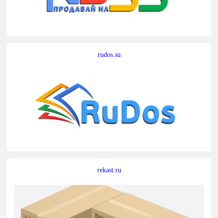
rudos.su
rekast.ru