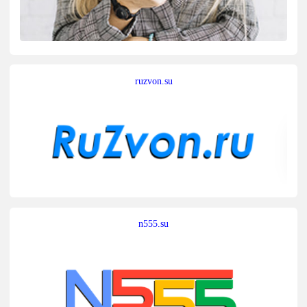
ruzvon.su
n555.su