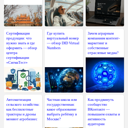
Сертификация
Где купить
Зачем аграрным
продукции: что
виртуальный номер
компаниям контент-
нужно знать и где
— обзор DID Virtual
маркетинг и
оформить — обзор
Numbers
собственные
центра
отраслевые медиа?
сертификации
«СигмаТест»
Автоматизация
Частная школа или
Как продвинуть
сельского хозяйства:
государственная:
сообщество
как беспилотные
какое образование
ВКонтакте —
тракторы и дроны
выбрать ребёнку в
повышаем охваты и
меняют агробизнес
Москве?
активность
аудитории