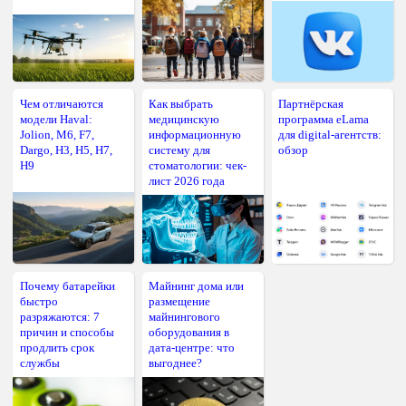
Чем отличаются
Как выбрать
Партнёрская
модели Haval:
медицинскую
программа eLama
Jolion, M6, F7,
информационную
для digital-агентств:
Dargo, H3, H5, H7,
систему для
обзор
H9
стоматологии: чек-
лист 2026 года
Почему батарейки
Майнинг дома или
быстро
размещение
разряжаются: 7
майнингового
причин и способы
оборудования в
продлить срок
дата-центре: что
службы
выгоднее?