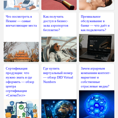
Что посмотреть в
Как получить
Премиальное
Пекине — самые
доступ в бизнес-
обслуживание в
впечатляющие места
залы аэропортов
банке — что даёт и
бесплатно?
как подключить?
Сертификация
Где купить
Зачем аграрным
продукции: что
виртуальный номер
компаниям контент-
нужно знать и где
— обзор DID Virtual
маркетинг и
оформить — обзор
Numbers
собственные
центра
отраслевые медиа?
сертификации
«СигмаТест»