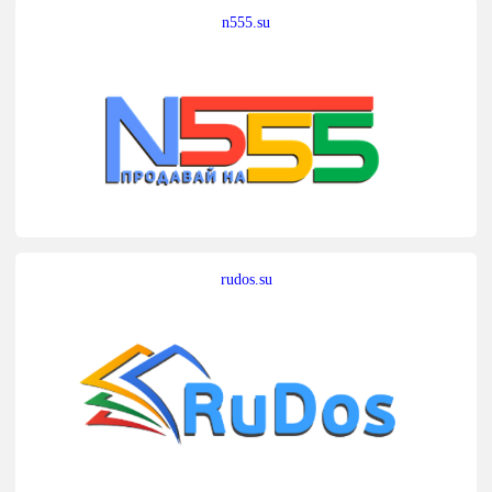
n555.su
rudos.su