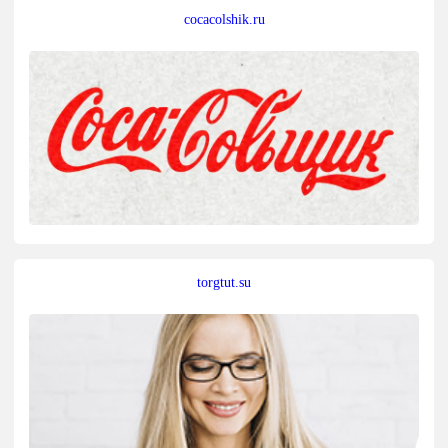
cocacolshik.ru
torgtut.su