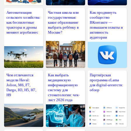
Автоматизация
Частная школа или
Как продвинуть
сельского хозяйства:
государственная:
сообщество
как беспилотные
какое образование
ВКонтакте —
тракторы и дроны
выбрать ребёнку в
повышаем охваты и
меняют агробизнес
Москве?
активность
аудитории
Чем отличаются
Как выбрать
Партнёрская
модели Haval:
медицинскую
программа eLama
Jolion, M6, F7,
информационную
для digital-агентств:
Dargo, H3, H5, H7,
систему для
обзор
H9
стоматологии: чек-
лист 2026 года