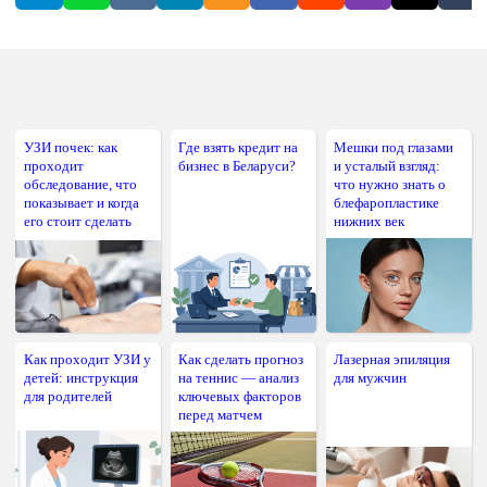
УЗИ почек: как
Где взять кредит на
Мешки под глазами
проходит
бизнес в Беларуси?
и усталый взгляд:
обследование, что
что нужно знать о
показывает и когда
блефаропластике
его стоит сделать
нижних век
Как проходит УЗИ у
Как сделать прогноз
Лазерная эпиляция
детей: инструкция
на теннис — анализ
для мужчин
для родителей
ключевых факторов
перед матчем