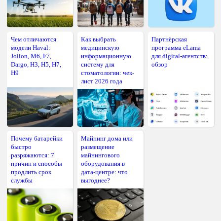
Чем отличаются
Как выбрать
Партнёрская
модели Haval:
медицинскую
программа eLama
Jolion, M6, F7,
информационную
для digital-агентств:
Dargo, H3, H5, H7,
систему для
обзор
H9
стоматологии: чек-
лист 2026 года
Почему батарейки
Майнинг дома или
быстро
размещение
разряжаются: 7
майнингового
причин и способы
оборудования в
продлить срок
дата-центре: что
службы
выгоднее?