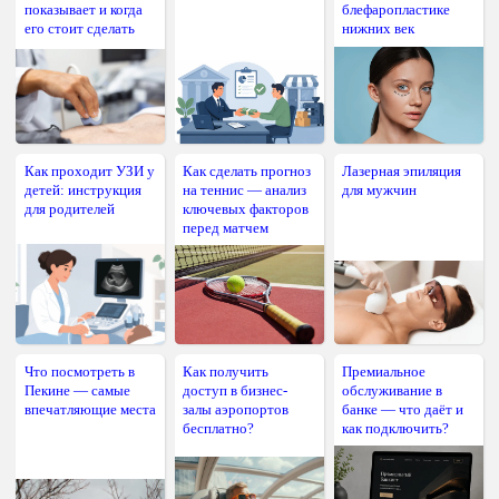
показывает и когда
блефаропластике
его стоит сделать
нижних век
Как проходит УЗИ у
Как сделать прогноз
Лазерная эпиляция
детей: инструкция
на теннис — анализ
для мужчин
для родителей
ключевых факторов
перед матчем
Что посмотреть в
Как получить
Премиальное
Пекине — самые
доступ в бизнес-
обслуживание в
впечатляющие места
залы аэропортов
банке — что даёт и
бесплатно?
как подключить?