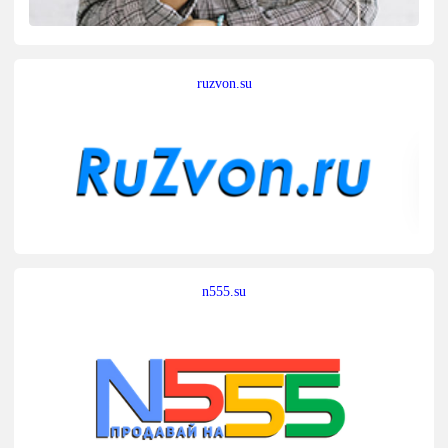
ruzvon.su
n555.su