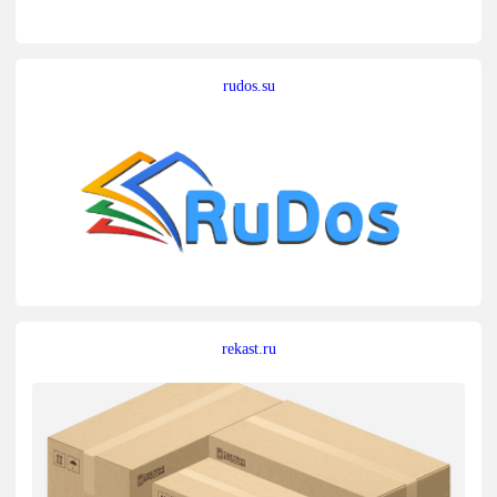
rudos.su
rekast.ru