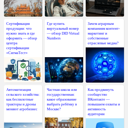
Сертификация
Где купить
Зачем аграрным
продукции: что
виртуальный номер
компаниям контент-
нужно знать и где
— обзор DID Virtual
маркетинг и
оформить — обзор
Numbers
собственные
центра
отраслевые медиа?
сертификации
«СигмаТест»
Автоматизация
Частная школа или
Как продвинуть
сельского хозяйства:
государственная:
сообщество
как беспилотные
какое образование
ВКонтакте —
тракторы и дроны
выбрать ребёнку в
повышаем охваты и
меняют агробизнес
Москве?
активность
аудитории