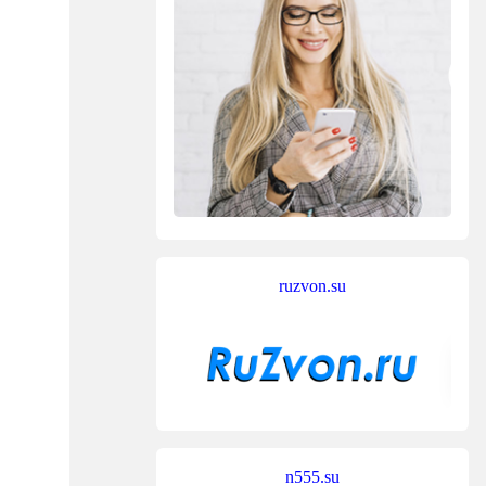
ruzvon.su
n555.su