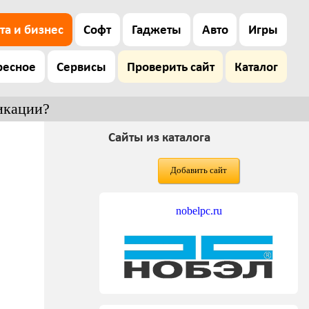
та и бизнес
Софт
Гаджеты
Авто
Игры
ресное
Сервисы
Проверить сайт
Каталог
икации?
Сайты из каталога
Добавить сайт
nobelpc.ru