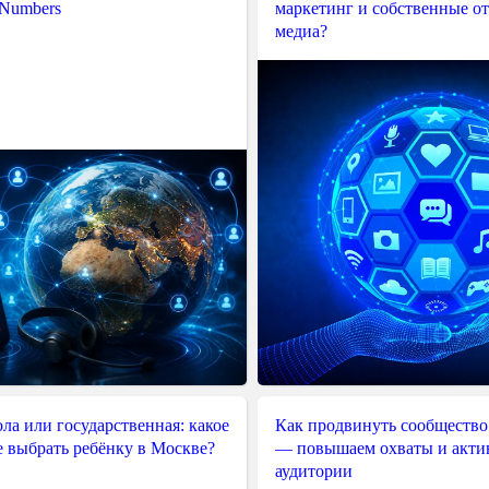
 Numbers
маркетинг и собственные о
медиа?
ла или государственная: какое
Как продвинуть сообщество
е выбрать ребёнку в Москве?
— повышаем охваты и акти
аудитории