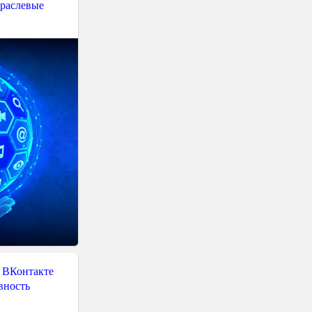
траслевые
 ВКонтакте
вность