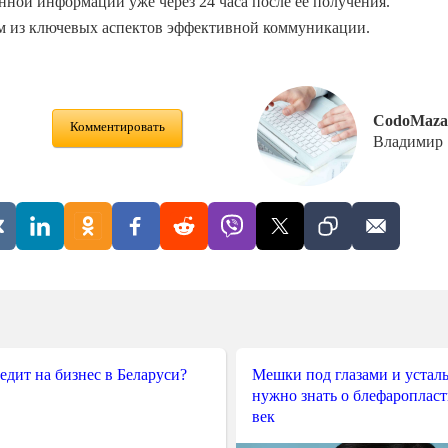
ной информации уже через 24 часа после ее получения.
им из ключевых аспектов эффективной коммуникации.
CodoMaza
Комментировать
Владимир
редит на бизнес в Беларуси?
Мешки под глазами и усталы
нужно знать о блефароплас
век