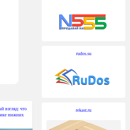
rudos.su
й взгляд: что
rekast.ru
тике нижних