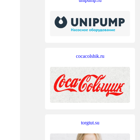
unipump.ru
cocacolshik.ru
torgtut.su