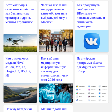
Автоматизация
Частная школа или
Как продвинуть
сельского хозяйства:
государственная:
сообщество
как беспилотные
какое образование
ВКонтакте —
тракторы и дроны
выбрать ребёнку в
повышаем охваты и
меняют агробизнес
Москве?
активность
аудитории
Чем отличаются
Как выбрать
Партнёрская
модели Haval:
медицинскую
программа eLama
Jolion, M6, F7,
информационную
для digital-агентств:
Dargo, H3, H5, H7,
систему для
обзор
H9
стоматологии: чек-
лист 2026 года
Почему батарейки
Майнинг дома или