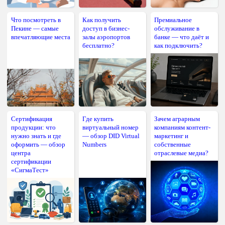
Что посмотреть в
Как получить
Премиальное
Пекине — самые
доступ в бизнес-
обслуживание в
впечатляющие места
залы аэропортов
банке — что даёт и
бесплатно?
как подключить?
Сертификация
Где купить
Зачем аграрным
продукции: что
виртуальный номер
компаниям контент-
нужно знать и где
— обзор DID Virtual
маркетинг и
оформить — обзор
Numbers
собственные
центра
отраслевые медиа?
сертификации
«СигмаТест»