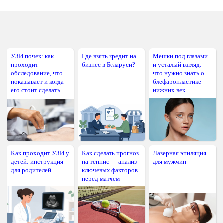
УЗИ почек: как
Где взять кредит на
Мешки под глазами
проходит
бизнес в Беларуси?
и усталый взгляд:
обследование, что
что нужно знать о
показывает и когда
блефаропластике
его стоит сделать
нижних век
Как проходит УЗИ у
Как сделать прогноз
Лазерная эпиляция
детей: инструкция
на теннис — анализ
для мужчин
для родителей
ключевых факторов
перед матчем