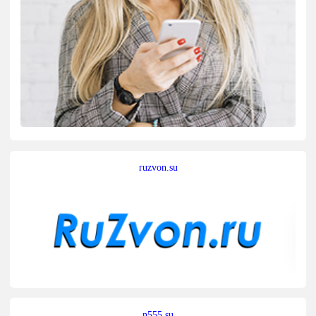
ruzvon.su
n555.su