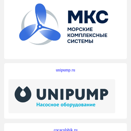
unipump.ru
cocacolshik.ru