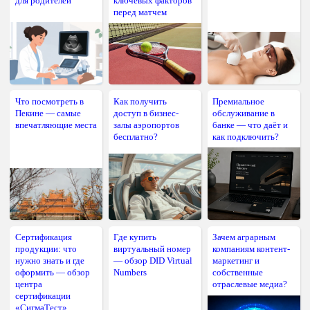
для родителей
ключевых факторов
перед матчем
Что посмотреть в
Как получить
Премиальное
Пекине — самые
доступ в бизнес-
обслуживание в
впечатляющие места
залы аэропортов
банке — что даёт и
бесплатно?
как подключить?
Сертификация
Где купить
Зачем аграрным
продукции: что
виртуальный номер
компаниям контент-
нужно знать и где
— обзор DID Virtual
маркетинг и
оформить — обзор
Numbers
собственные
центра
отраслевые медиа?
сертификации
«СигмаТест»