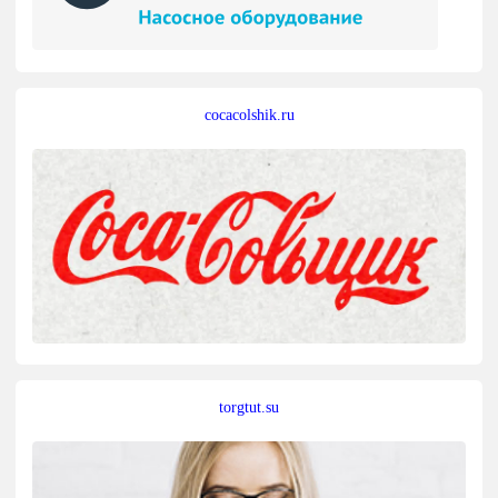
cocacolshik.ru
torgtut.su