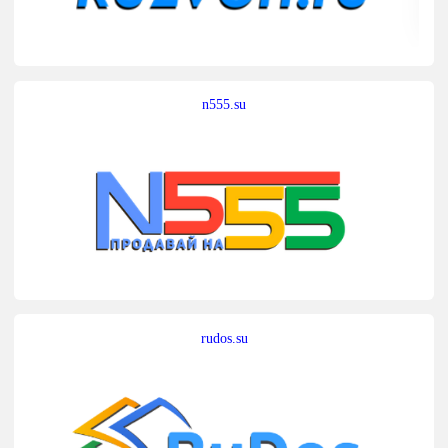
n555.su
rudos.su