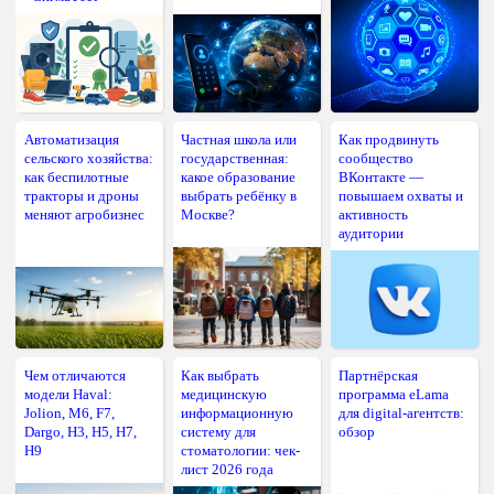
Автоматизация
Частная школа или
Как продвинуть
сельского хозяйства:
государственная:
сообщество
как беспилотные
какое образование
ВКонтакте —
тракторы и дроны
выбрать ребёнку в
повышаем охваты и
меняют агробизнес
Москве?
активность
аудитории
Чем отличаются
Как выбрать
Партнёрская
модели Haval:
медицинскую
программа eLama
Jolion, M6, F7,
информационную
для digital-агентств:
Dargo, H3, H5, H7,
систему для
обзор
H9
стоматологии: чек-
лист 2026 года