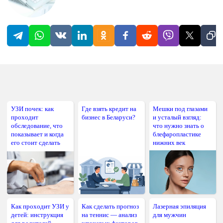
УЗИ почек: как
Где взять кредит на
Мешки под глазами
проходит
бизнес в Беларуси?
и усталый взгляд:
обследование, что
что нужно знать о
показывает и когда
блефаропластике
его стоит сделать
нижних век
Как проходит УЗИ у
Как сделать прогноз
Лазерная эпиляция
детей: инструкция
на теннис — анализ
для мужчин