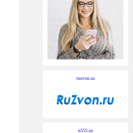
ruzvon.su
n555.su