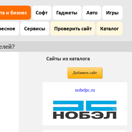
та и бизнес
Софт
Гаджеты
Авто
Игры
ресное
Сервисы
Проверить сайт
Каталог
елей?
Сайты из каталога
Добавить сайт
nobelpc.ru