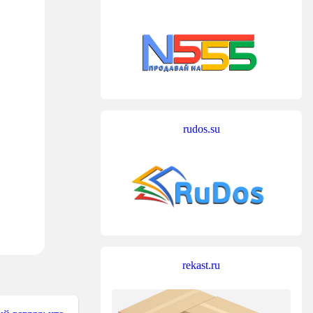
rudos.su
rekast.ru