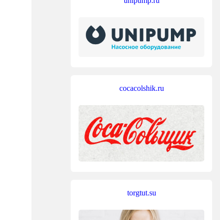
unipump.ru
cocacolshik.ru
torgtut.su