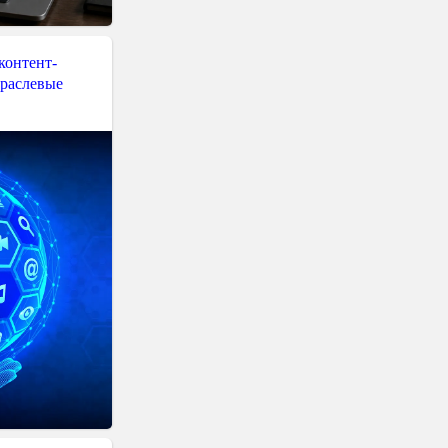
контент-
траслевые