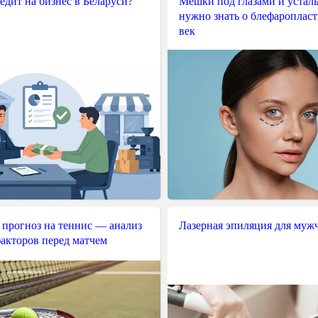
редит на бизнес в Беларуси?
Мешки под глазами и усталы
нужно знать о блефароплас
век
 прогноз на теннис — анализ
Лазерная эпиляция для муж
акторов перед матчем