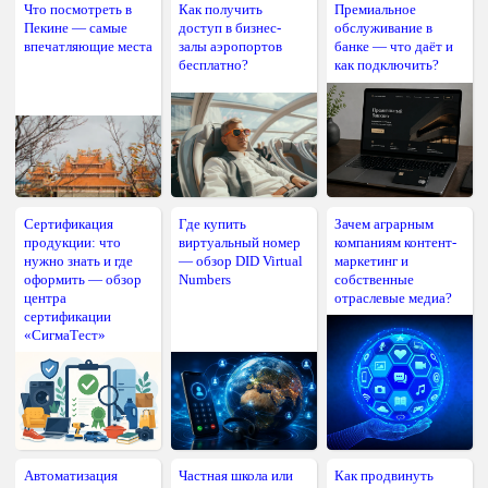
Что посмотреть в
Как получить
Премиальное
Пекине — самые
доступ в бизнес-
обслуживание в
впечатляющие места
залы аэропортов
банке — что даёт и
бесплатно?
как подключить?
Сертификация
Где купить
Зачем аграрным
продукции: что
виртуальный номер
компаниям контент-
нужно знать и где
— обзор DID Virtual
маркетинг и
оформить — обзор
Numbers
собственные
центра
отраслевые медиа?
сертификации
«СигмаТест»
Автоматизация
Частная школа или
Как продвинуть