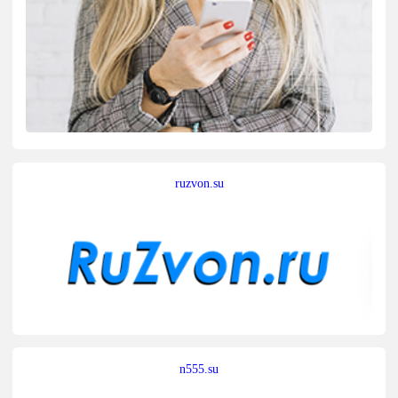
ruzvon.su
n555.su