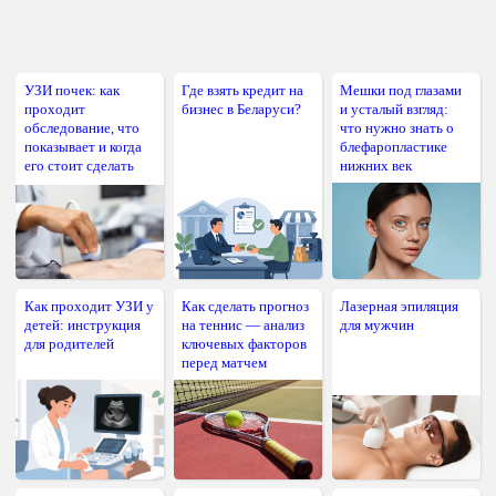
УЗИ почек: как
Где взять кредит на
Мешки под глазами
проходит
бизнес в Беларуси?
и усталый взгляд:
обследование, что
что нужно знать о
показывает и когда
блефаропластике
его стоит сделать
нижних век
Как проходит УЗИ у
Как сделать прогноз
Лазерная эпиляция
детей: инструкция
на теннис — анализ
для мужчин
для родителей
ключевых факторов
перед матчем