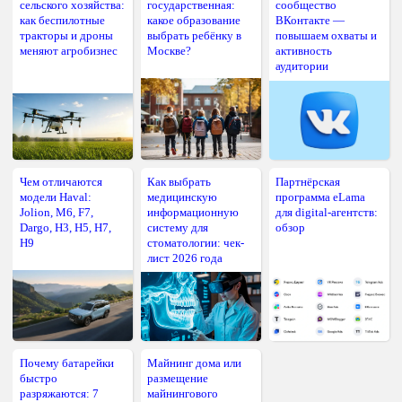
сельского хозяйства:
государственная:
сообщество
как беспилотные
какое образование
ВКонтакте —
тракторы и дроны
выбрать ребёнку в
повышаем охваты и
меняют агробизнес
Москве?
активность
аудитории
Чем отличаются
Как выбрать
Партнёрская
модели Haval:
медицинскую
программа eLama
Jolion, M6, F7,
информационную
для digital-агентств:
Dargo, H3, H5, H7,
систему для
обзор
H9
стоматологии: чек-
лист 2026 года
Почему батарейки
Майнинг дома или
быстро
размещение
разряжаются: 7
майнингового