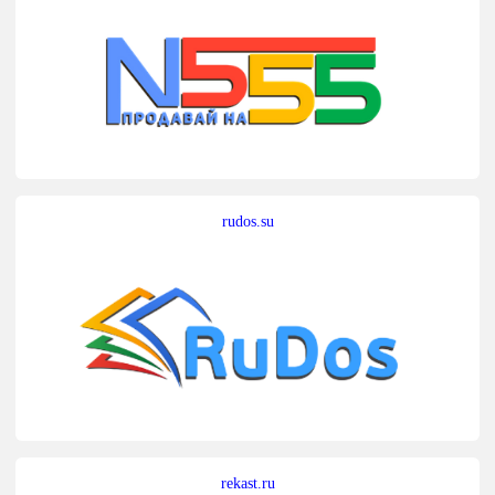
rudos.su
rekast.ru