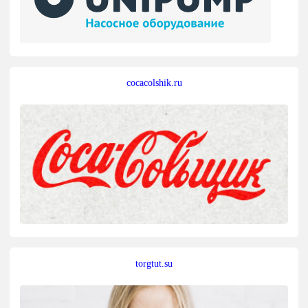
cocacolshik.ru
torgtut.su