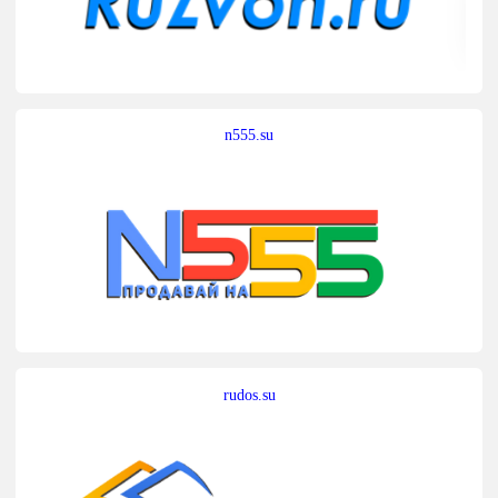
n555.su
rudos.su