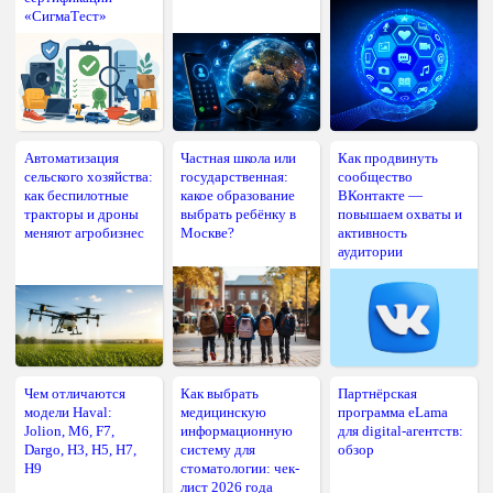
«СигмаТест»
Автоматизация
Частная школа или
Как продвинуть
сельского хозяйства:
государственная:
сообщество
как беспилотные
какое образование
ВКонтакте —
тракторы и дроны
выбрать ребёнку в
повышаем охваты и
меняют агробизнес
Москве?
активность
аудитории
Чем отличаются
Как выбрать
Партнёрская
модели Haval:
медицинскую
программа eLama
Jolion, M6, F7,
информационную
для digital-агентств:
Dargo, H3, H5, H7,
систему для
обзор
H9
стоматологии: чек-
лист 2026 года