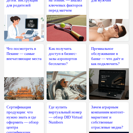
детей: инструкция
на теннис — анализ
для мужчин
для родителей
ключевых факторов
перед матчем
Что посмотреть в
Как получить
Премиальное
Пекине — самые
доступ в бизнес-
обслуживание в
впечатляющие места
залы аэропортов
банке — что даёт и
бесплатно?
как подключить?
Сертификация
Где купить
Зачем аграрным
продукции: что
виртуальный номер
компаниям контент-
нужно знать и где
— обзор DID Virtual
маркетинг и
оформить — обзор
Numbers
собственные
центра
отраслевые медиа?
сертификации