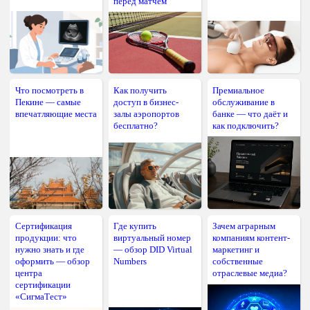
перед матчем
Что посмотреть в
Как получить
Премиальное
Пекине — самые
доступ в бизнес-
обслуживание в
впечатляющие места
залы аэропортов
банке — что даёт и
бесплатно?
как подключить?
Сертификация
Где купить
Зачем аграрным
продукции: что
виртуальный номер
компаниям контент-
нужно знать и где
— обзор DID Virtual
маркетинг и
оформить — обзор
Numbers
собственные
центра
отраслевые медиа?
сертификации
«СигмаТест»