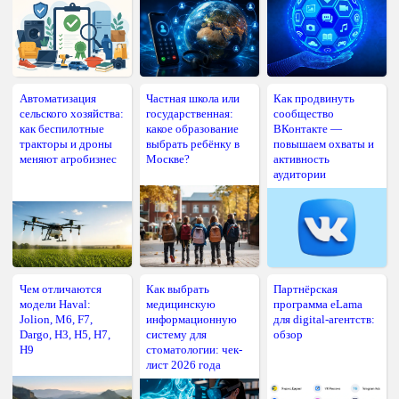
Автоматизация
Частная школа или
Как продвинуть
сельского хозяйства:
государственная:
сообщество
как беспилотные
какое образование
ВКонтакте —
тракторы и дроны
выбрать ребёнку в
повышаем охваты и
меняют агробизнес
Москве?
активность
аудитории
Чем отличаются
Как выбрать
Партнёрская
модели Haval:
медицинскую
программа eLama
Jolion, M6, F7,
информационную
для digital-агентств:
Dargo, H3, H5, H7,
систему для
обзор
H9
стоматологии: чек-
лист 2026 года