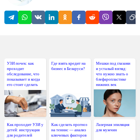
УЗИ почек: как
Где взять кредит на
Мешки под глазами
проходит
бизнес в Беларуси?
и усталый взгляд:
обследование, что
что нужно знать о
показывает и когда
блефаропластике
его стоит сделать
нижних век
Как проходит УЗИ у
Как сделать прогноз
Лазерная эпиляция
детей: инструкция
на теннис — анализ
для мужчин
для родителей
ключевых факторов