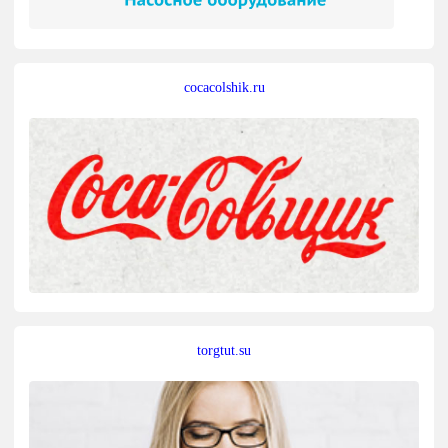
cocacolshik.ru
torgtut.su