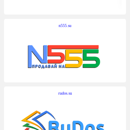
n555.su
rudos.su