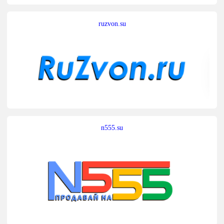
ruzvon.su
n555.su