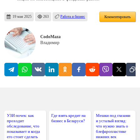
19 мая 2025
263
Работа и бизнес
Комментировать
CodoMaza
Владимир
УЗИ почек: как
Где взять кредит на
Мешки под глазами
проходит
бизнес в Беларуси?
и усталый взгляд:
обследование, что
что нужно знать о
показывает и когда
блефаропластике
его стоит сделать
нижних век