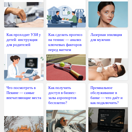
Как проходит УЗИ у
Как сделать прогноз
Лазерная эпиляция
детей: инструкция
на теннис — анализ
для мужчин
для родителей
ключевых факторов
перед матчем
Что посмотреть в
Как получить
Премиальное
Пекине — самые
доступ в бизнес-
обслуживание в
впечатляющие места
залы аэропортов
банке — что даёт и
бесплатно?
как подключить?