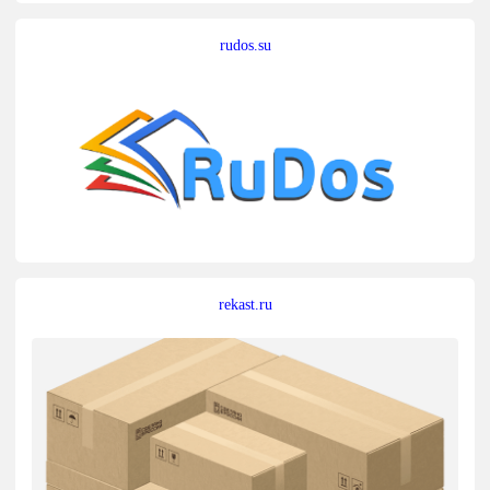
rudos.su
rekast.ru