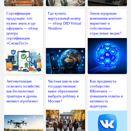
Сертификация
Где купить
Зачем аграрным
продукции: что
виртуальный номер
компаниям контент-
нужно знать и где
— обзор DID Virtual
маркетинг и
оформить — обзор
Numbers
собственные
центра
отраслевые медиа?
сертификации
«СигмаТест»
Автоматизация
Частная школа или
Как продвинуть
сельского хозяйства:
государственная:
сообщество
как беспилотные
какое образование
ВКонтакте —
тракторы и дроны
выбрать ребёнку в
повышаем охваты и
меняют агробизнес
Москве?
активность
аудитории