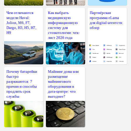
Чем отличаются
Как выбрать
Партнёрская
модели Haval:
медицинскую
программа eLama
Jolion, M6, F7,
информационную
для digital-агентств:
Dargo, H3, H5, H7,
систему для
обзор
H9
стоматологии: чек-
лист 2026 года
Почему батарейки
Майнинг дома или
быстро
размещение
разряжаются: 7
майнингового
причин и способы
оборудования в
продлить срок
дата-центре: что
службы
выгоднее?