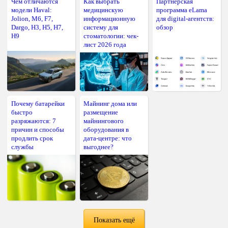
Чем отличаются
Как выбрать
Партнёрская
модели Haval:
медицинскую
программа eLama
Jolion, M6, F7,
информационную
для digital-агентств:
Dargo, H3, H5, H7,
систему для
обзор
H9
стоматологии: чек-
лист 2026 года
Почему батарейки
Майнинг дома или
быстро
размещение
разряжаются: 7
майнингового
причин и способы
оборудования в
продлить срок
дата-центре: что
службы
выгоднее?
Показать ещё