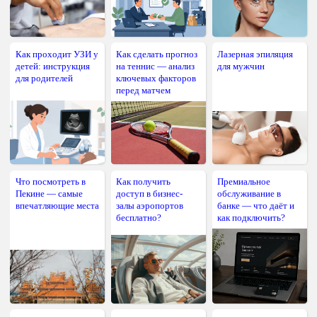
Как проходит УЗИ у
Как сделать прогноз
Лазерная эпиляция
детей: инструкция
на теннис — анализ
для мужчин
для родителей
ключевых факторов
перед матчем
Что посмотреть в
Как получить
Премиальное
Пекине — самые
доступ в бизнес-
обслуживание в
впечатляющие места
залы аэропортов
банке — что даёт и
бесплатно?
как подключить?