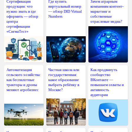
Сертификация
Где купить
Зачем аграрным
продукции: что
виртуальный номер
компаниям контент-
нужно знать и где
— обзор DID Virtual
маркетинг и
оформить — обзор
Numbers
собственные
центра
отраслевые медиа?
сертификации
«СигмаТест»
Автоматизация
Частная школа или
Как продвинуть
сельского хозяйства:
государственная:
сообщество
как беспилотные
какое образование
ВКонтакте —
тракторы и дроны
выбрать ребёнку в
повышаем охваты и
меняют агробизнес
Москве?
активность
аудитории