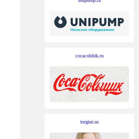
unipump.ru
cocacolshik.ru
torgtut.su