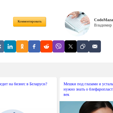
CodoMaza
Комментировать
Владимир
редит на бизнес в Беларуси?
Мешки под глазами и усталы
нужно знать о блефароплас
век