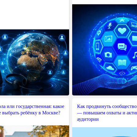
ла или государственная: какое
Как продвинуть сообщество
е выбрать ребёнку в Москве?
— повышаем охваты и акти
аудитории