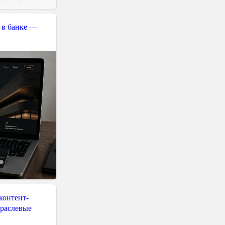
 в банке —
контент-
траслевые