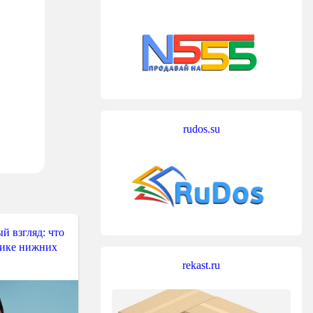
rudos.su
й взгляд: что
тике нижних
rekast.ru