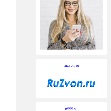
ruzvon.su
n555.su