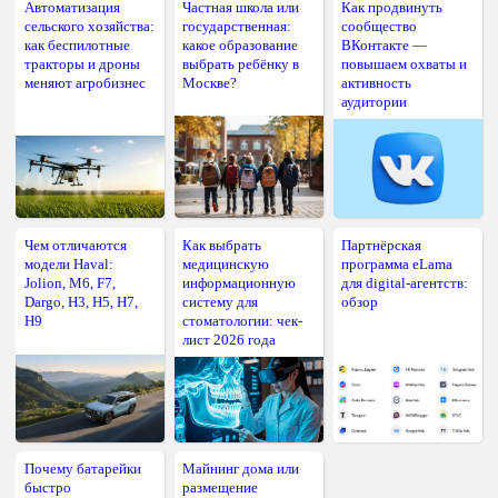
Автоматизация
Частная школа или
Как продвинуть
сельского хозяйства:
государственная:
сообщество
как беспилотные
какое образование
ВКонтакте —
тракторы и дроны
выбрать ребёнку в
повышаем охваты и
меняют агробизнес
Москве?
активность
аудитории
Чем отличаются
Как выбрать
Партнёрская
модели Haval:
медицинскую
программа eLama
Jolion, M6, F7,
информационную
для digital-агентств:
Dargo, H3, H5, H7,
систему для
обзор
H9
стоматологии: чек-
лист 2026 года
Почему батарейки
Майнинг дома или
быстро
размещение