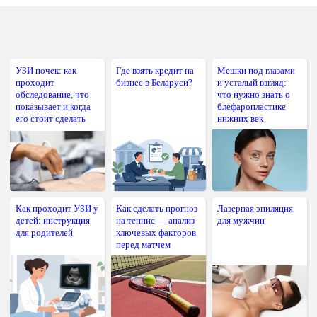
УЗИ почек: как
Где взять кредит на
Мешки под глазами
проходит
бизнес в Беларуси?
и усталый взгляд:
обследование, что
что нужно знать о
показывает и когда
блефаропластике
его стоит сделать
нижних век
Как проходит УЗИ у
Как сделать прогноз
Лазерная эпиляция
детей: инструкция
на теннис — анализ
для мужчин
для родителей
ключевых факторов
перед матчем