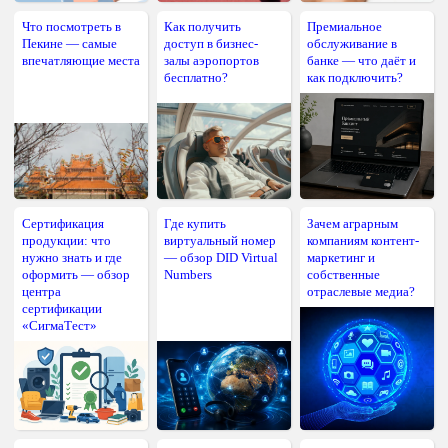
Что посмотреть в
Как получить
Премиальное
Пекине — самые
доступ в бизнес-
обслуживание в
впечатляющие места
залы аэропортов
банке — что даёт и
бесплатно?
как подключить?
Сертификация
Где купить
Зачем аграрным
продукции: что
виртуальный номер
компаниям контент-
нужно знать и где
— обзор DID Virtual
маркетинг и
оформить — обзор
Numbers
собственные
центра
отраслевые медиа?
сертификации
«СигмаТест»