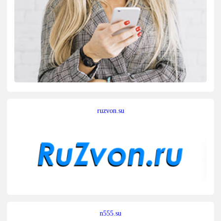
ruzvon.su
n555.su