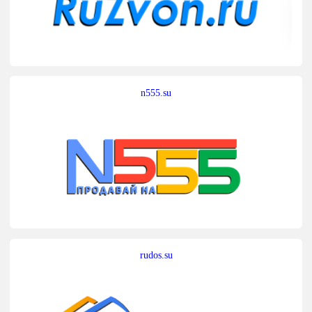
n555.su
rudos.su