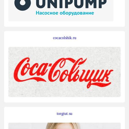
cocacolshik.ru
torgtut.su