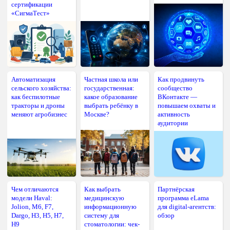
сертификации
«СигмаТест»
Автоматизация
Частная школа или
Как продвинуть
сельского хозяйства:
государственная:
сообщество
как беспилотные
какое образование
ВКонтакте —
тракторы и дроны
выбрать ребёнку в
повышаем охваты и
меняют агробизнес
Москве?
активность
аудитории
Чем отличаются
Как выбрать
Партнёрская
модели Haval:
медицинскую
программа eLama
Jolion, M6, F7,
информационную
для digital-агентств:
Dargo, H3, H5, H7,
систему для
обзор
H9
стоматологии: чек-