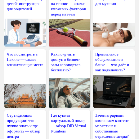
детей: инструкция
на теннис — анализ
для мужчин
для родителей
ключевых факторов
перед матчем
Что посмотреть в
Как получить
Премиальное
Пекине — самые
доступ в бизнес-
обслуживание в
впечатляющие места
залы аэропортов
банке — что даёт и
бесплатно?
как подключить?
Сертификация
Где купить
Зачем аграрным
продукции: что
виртуальный номер
компаниям контент-
нужно знать и где
— обзор DID Virtual
маркетинг и
оформить — обзор
Numbers
собственные
центра
отраслевые медиа?