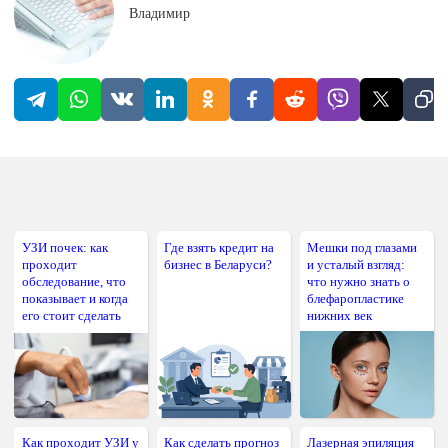
Владимир
УЗИ почек: как
Где взять кредит на
Мешки под глазами
проходит
бизнес в Беларуси?
и усталый взгляд:
обследование, что
что нужно знать о
показывает и когда
блефаропластике
его стоит сделать
нижних век
Как проходит УЗИ у
Как сделать прогноз
Лазерная эпиляция