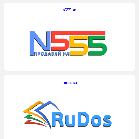
n555.su
rudos.su