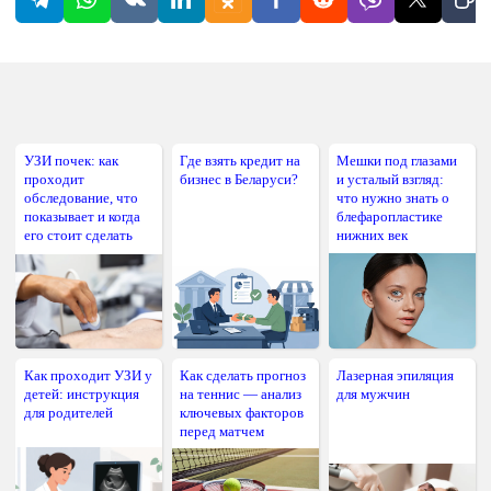
УЗИ почек: как
Где взять кредит на
Мешки под глазами
проходит
бизнес в Беларуси?
и усталый взгляд:
обследование, что
что нужно знать о
показывает и когда
блефаропластике
его стоит сделать
нижних век
Как проходит УЗИ у
Как сделать прогноз
Лазерная эпиляция
детей: инструкция
на теннис — анализ
для мужчин
для родителей
ключевых факторов
перед матчем