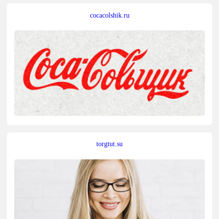
cocacolshik.ru
torgtut.su