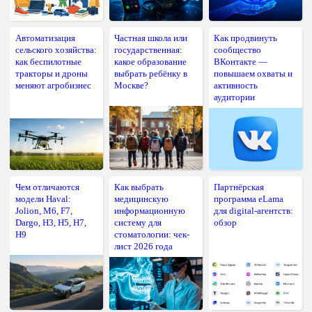
Автоматизация
Частная школа или
Как продвинуть
сельского хозяйства:
государственная:
сообщество
как беспилотные
какое образование
ВКонтакте —
тракторы и дроны
выбрать ребёнку в
повышаем охваты и
меняют агробизнес
Москве?
активность
аудитории
Чем отличаются
Как выбрать
Партнёрская
модели Haval:
медицинскую
программа eLama
Jolion, M6, F7,
информационную
для digital-агентств:
Dargo, H3, H5, H7,
систему для
обзор
H9
стоматологии: чек-
лист 2026 года