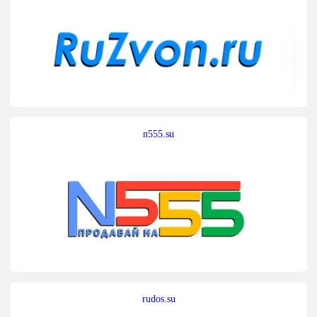
n555.su
rudos.su