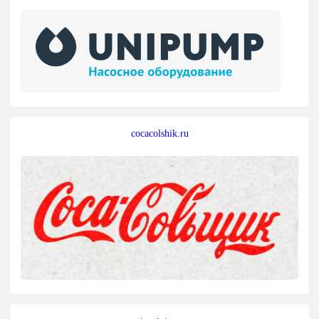
cocacolshik.ru