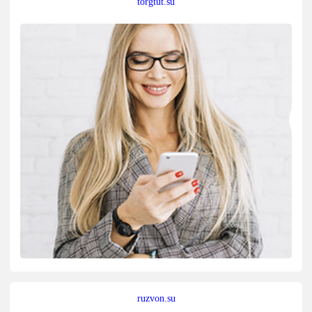
torgtut.su
ruzvon.su