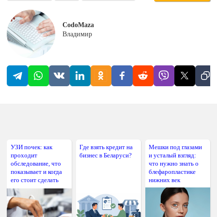
CodoMaza
Владимир
УЗИ почек: как
Где взять кредит на
Мешки под глазами
проходит
бизнес в Беларуси?
и усталый взгляд:
обследование, что
что нужно знать о
показывает и когда
блефаропластике
его стоит сделать
нижних век