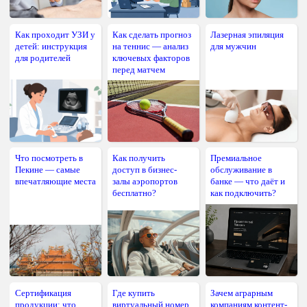
Как проходит УЗИ у
Как сделать прогноз
Лазерная эпиляция
детей: инструкция
на теннис — анализ
для мужчин
для родителей
ключевых факторов
перед матчем
Что посмотреть в
Как получить
Премиальное
Пекине — самые
доступ в бизнес-
обслуживание в
впечатляющие места
залы аэропортов
банке — что даёт и
бесплатно?
как подключить?
Сертификация
Где купить
Зачем аграрным
продукции: что
виртуальный номер
компаниям контент-