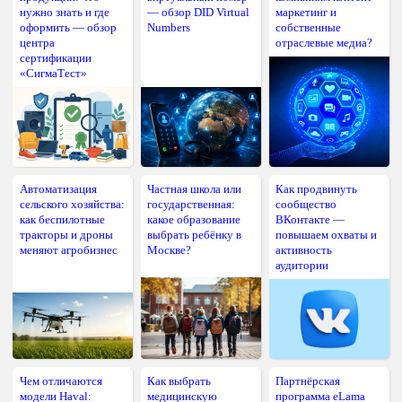
нужно знать и где
— обзор DID Virtual
маркетинг и
оформить — обзор
Numbers
собственные
центра
отраслевые медиа?
сертификации
«СигмаТест»
Автоматизация
Частная школа или
Как продвинуть
сельского хозяйства:
государственная:
сообщество
как беспилотные
какое образование
ВКонтакте —
тракторы и дроны
выбрать ребёнку в
повышаем охваты и
меняют агробизнес
Москве?
активность
аудитории
Чем отличаются
Как выбрать
Партнёрская
модели Haval:
медицинскую
программа eLama