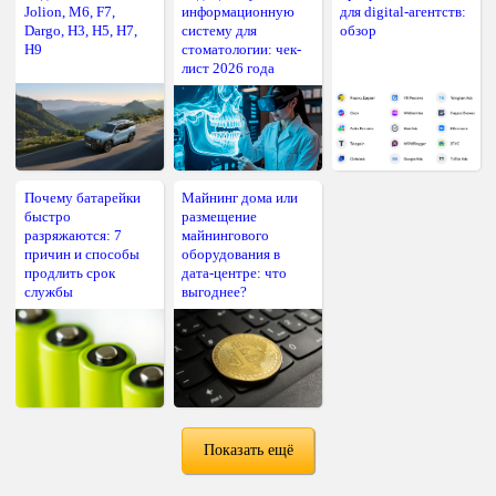
Jolion, M6, F7,
информационную
для digital-агентств:
Dargo, H3, H5, H7,
систему для
обзор
H9
стоматологии: чек-
лист 2026 года
Почему батарейки
Майнинг дома или
быстро
размещение
разряжаются: 7
майнингового
причин и способы
оборудования в
продлить срок
дата-центре: что
службы
выгоднее?
Показать ещё