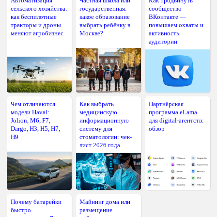
Автоматизация
Частная школа или
Как продвинуть
сельского хозяйства:
государственная:
сообщество
как беспилотные
какое образование
ВКонтакте —
тракторы и дроны
выбрать ребёнку в
повышаем охваты и
меняют агробизнес
Москве?
активность
аудитории
Чем отличаются
Как выбрать
Партнёрская
модели Haval:
медицинскую
программа eLama
Jolion, M6, F7,
информационную
для digital-агентств:
Dargo, H3, H5, H7,
систему для
обзор
H9
стоматологии: чек-
лист 2026 года
Почему батарейки
Майнинг дома или
быстро
размещение