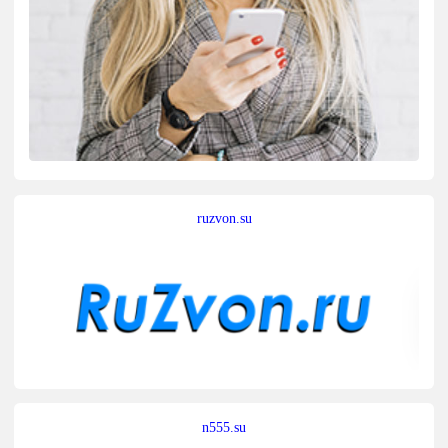
ruzvon.su
n555.su