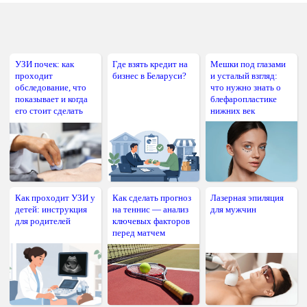
УЗИ почек: как
Где взять кредит на
Мешки под глазами
проходит
бизнес в Беларуси?
и усталый взгляд:
обследование, что
что нужно знать о
показывает и когда
блефаропластике
его стоит сделать
нижних век
Как проходит УЗИ у
Как сделать прогноз
Лазерная эпиляция
детей: инструкция
на теннис — анализ
для мужчин
для родителей
ключевых факторов
перед матчем