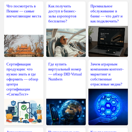
Что посмотреть в
Как получить
Премиальное
Пекине — самые
доступ в бизнес-
обслуживание в
впечатляющие места
залы аэропортов
банке — что даёт и
бесплатно?
как подключить?
Сертификация
Где купить
Зачем аграрным
продукции: что
виртуальный номер
компаниям контент-
нужно знать и где
— обзор DID Virtual
маркетинг и
оформить — обзор
Numbers
собственные
центра
отраслевые медиа?
сертификации
«СигмаТест»