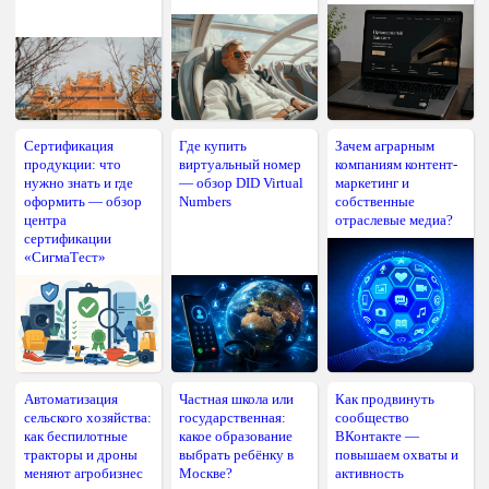
Сертификация
Где купить
Зачем аграрным
продукции: что
виртуальный номер
компаниям контент-
нужно знать и где
— обзор DID Virtual
маркетинг и
оформить — обзор
Numbers
собственные
центра
отраслевые медиа?
сертификации
«СигмаТест»
Автоматизация
Частная школа или
Как продвинуть
сельского хозяйства:
государственная:
сообщество
как беспилотные
какое образование
ВКонтакте —
тракторы и дроны
выбрать ребёнку в
повышаем охваты и
меняют агробизнес
Москве?
активность