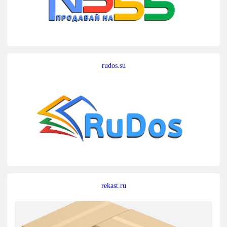
rudos.su
rekast.ru