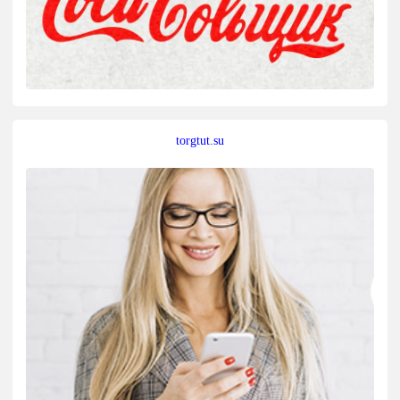
torgtut.su