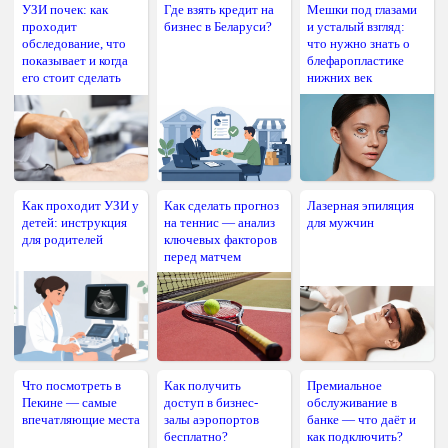
УЗИ почек: как
Где взять кредит на
Мешки под глазами
проходит
бизнес в Беларуси?
и усталый взгляд:
обследование, что
что нужно знать о
показывает и когда
блефаропластике
его стоит сделать
нижних век
Как проходит УЗИ у
Как сделать прогноз
Лазерная эпиляция
детей: инструкция
на теннис — анализ
для мужчин
для родителей
ключевых факторов
перед матчем
Что посмотреть в
Как получить
Премиальное
Пекине — самые
доступ в бизнес-
обслуживание в
впечатляющие места
залы аэропортов
банке — что даёт и
бесплатно?
как подключить?