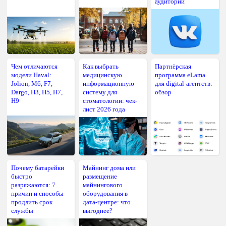
аудитории
Чем отличаются
Как выбрать
Партнёрская
модели Haval:
медицинскую
программа eLama
Jolion, M6, F7,
информационную
для digital-агентств:
Dargo, H3, H5, H7,
систему для
обзор
H9
стоматологии: чек-
лист 2026 года
Почему батарейки
Майнинг дома или
быстро
размещение
разряжаются: 7
майнингового
причин и способы
оборудования в
продлить срок
дата-центре: что
службы
выгоднее?