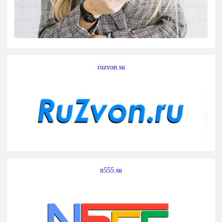
ruzvon.su
n555.su