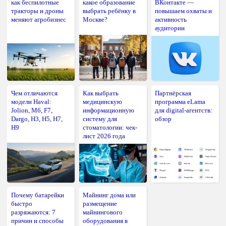
как беспилотные
какое образование
ВКонтакте —
тракторы и дроны
выбрать ребёнку в
повышаем охваты и
меняют агробизнес
Москве?
активность
аудитории
Чем отличаются
Как выбрать
Партнёрская
модели Haval:
медицинскую
программа eLama
Jolion, M6, F7,
информационную
для digital-агентств:
Dargo, H3, H5, H7,
систему для
обзор
H9
стоматологии: чек-
лист 2026 года
Почему батарейки
Майнинг дома или
быстро
размещение
разряжаются: 7
майнингового
причин и способы
оборудования в