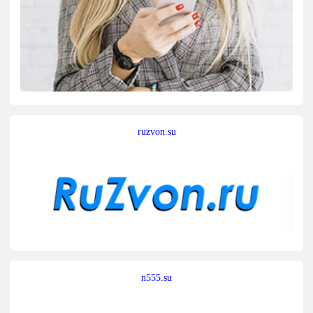
ruzvon.su
n555.su