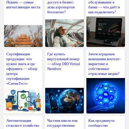
Пекине — самые
доступ в бизнес-
обслуживание в
впечатляющие места
залы аэропортов
банке — что даёт и
бесплатно?
как подключить?
Сертификация
Где купить
Зачем аграрным
продукции: что
виртуальный номер
компаниям контент-
нужно знать и где
— обзор DID Virtual
маркетинг и
оформить — обзор
Numbers
собственные
центра
отраслевые медиа?
сертификации
«СигмаТест»
Автоматизация
Частная школа или
Как продвинуть
сельского хозяйства:
государственная:
сообщество