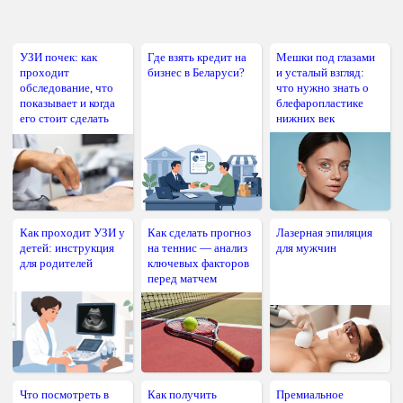
УЗИ почек: как
Где взять кредит на
Мешки под глазами
проходит
бизнес в Беларуси?
и усталый взгляд:
обследование, что
что нужно знать о
показывает и когда
блефаропластике
его стоит сделать
нижних век
Как проходит УЗИ у
Как сделать прогноз
Лазерная эпиляция
детей: инструкция
на теннис — анализ
для мужчин
для родителей
ключевых факторов
перед матчем
Что посмотреть в
Как получить
Премиальное