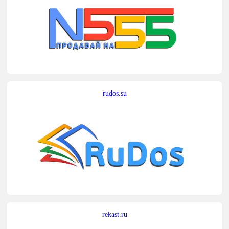
rudos.su
rekast.ru