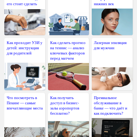
его стоит сделать
нижних век
Как проходит УЗИ у
Как сделать прогноз
Лазерная эпиляция
детей: инструкция
на теннис — анализ
для мужчин
для родителей
ключевых факторов
перед матчем
Что посмотреть в
Как получить
Премиальное
Пекине — самые
доступ в бизнес-
обслуживание в
впечатляющие места
залы аэропортов
банке — что даёт и
бесплатно?
как подключить?