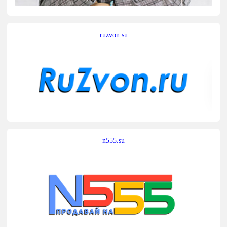
ruzvon.su
n555.su