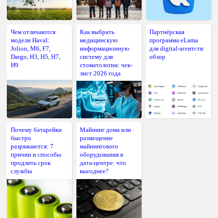
Чем отличаются
Как выбрать
Партнёрская
модели Haval:
медицинскую
программа eLama
Jolion, M6, F7,
информационную
для digital-агентств:
Dargo, H3, H5, H7,
систему для
обзор
H9
стоматологии: чек-
лист 2026 года
Почему батарейки
Майнинг дома или
быстро
размещение
разряжаются: 7
майнингового
причин и способы
оборудования в
продлить срок
дата-центре: что
службы
выгоднее?