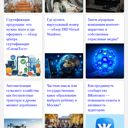
Сертификация
Где купить
Зачем аграрным
продукции: что
виртуальный номер
компаниям контент-
нужно знать и где
— обзор DID Virtual
маркетинг и
оформить — обзор
Numbers
собственные
центра
отраслевые медиа?
сертификации
«СигмаТест»
Автоматизация
Частная школа или
Как продвинуть
сельского хозяйства:
государственная:
сообщество
как беспилотные
какое образование
ВКонтакте —
тракторы и дроны
выбрать ребёнку в
повышаем охваты и
меняют агробизнес
Москве?
активность
аудитории