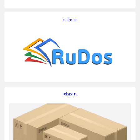
rudos.su
rekast.ru