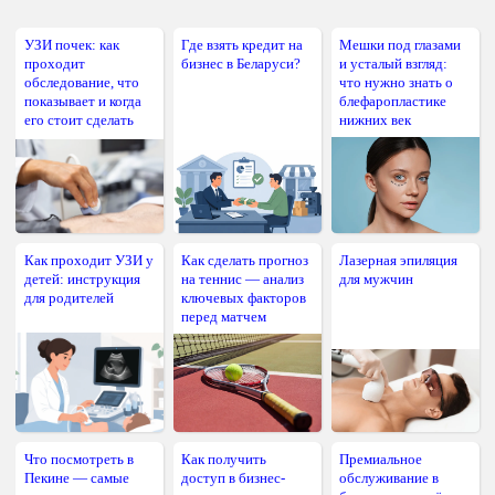
УЗИ почек: как
Где взять кредит на
Мешки под глазами
проходит
бизнес в Беларуси?
и усталый взгляд:
обследование, что
что нужно знать о
показывает и когда
блефаропластике
его стоит сделать
нижних век
Как проходит УЗИ у
Как сделать прогноз
Лазерная эпиляция
детей: инструкция
на теннис — анализ
для мужчин
для родителей
ключевых факторов
перед матчем
Что посмотреть в
Как получить
Премиальное
Пекине — самые
доступ в бизнес-
обслуживание в