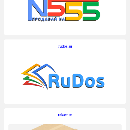
rudos.su
rekast.ru