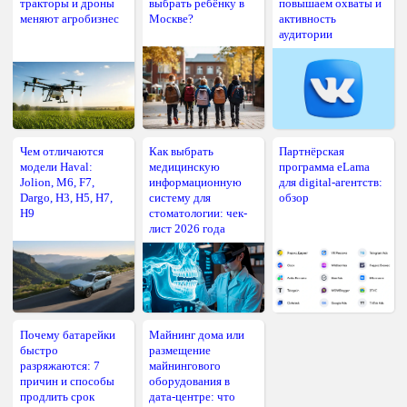
тракторы и дроны
выбрать ребёнку в
повышаем охваты и
меняют агробизнес
Москве?
активность
аудитории
Чем отличаются
Как выбрать
Партнёрская
модели Haval:
медицинскую
программа eLama
Jolion, M6, F7,
информационную
для digital-агентств:
Dargo, H3, H5, H7,
систему для
обзор
H9
стоматологии: чек-
лист 2026 года
Почему батарейки
Майнинг дома или
быстро
размещение
разряжаются: 7
майнингового
причин и способы
оборудования в
продлить срок
дата-центре: что