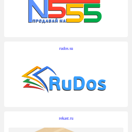
rudos.su
rekast.ru