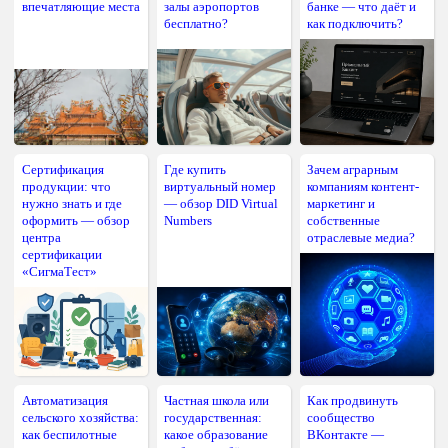
впечатляющие места
залы аэропортов
банке — что даёт и
бесплатно?
как подключить?
Сертификация
Где купить
Зачем аграрным
продукции: что
виртуальный номер
компаниям контент-
нужно знать и где
— обзор DID Virtual
маркетинг и
оформить — обзор
Numbers
собственные
центра
отраслевые медиа?
сертификации
«СигмаТест»
Автоматизация
Частная школа или
Как продвинуть
сельского хозяйства:
государственная:
сообщество
как беспилотные
какое образование
ВКонтакте —