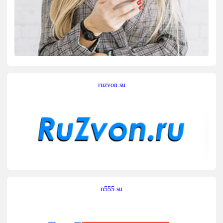
ruzvon.su
n555.su