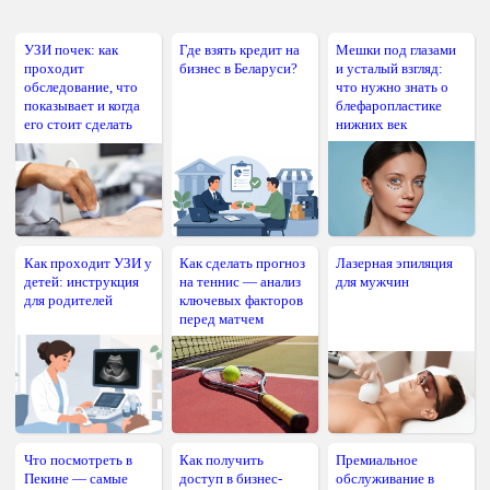
УЗИ почек: как
Где взять кредит на
Мешки под глазами
проходит
бизнес в Беларуси?
и усталый взгляд:
обследование, что
что нужно знать о
показывает и когда
блефаропластике
его стоит сделать
нижних век
Как проходит УЗИ у
Как сделать прогноз
Лазерная эпиляция
детей: инструкция
на теннис — анализ
для мужчин
для родителей
ключевых факторов
перед матчем
Что посмотреть в
Как получить
Премиальное
Пекине — самые
доступ в бизнес-
обслуживание в