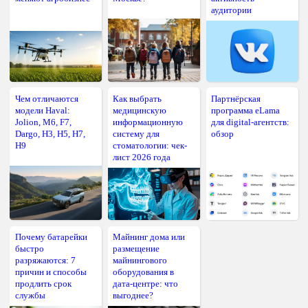
аудитории
Чем отличаются
Как выбрать
Партнёрская
модели Haval:
медицинскую
программа eLama
Jolion, M6, F7,
информационную
для digital-агентств:
Dargo, H3, H5, H7,
систему для
обзор
H9
стоматологии: чек-
лист 2026 года
Почему батарейки
Майнинг дома или
быстро
размещение
разряжаются: 7
майнингового
причин и способы
оборудования в
продлить срок
дата-центре: что
службы
выгоднее?