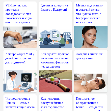
УЗИ почек: как
Где взять кредит на
Мешки под глазами
проходит
бизнес в Беларуси?
и усталый взгляд:
обследование, что
что нужно знать о
показывает и когда
блефаропластике
его стоит сделать
нижних век
Как проходит УЗИ у
Как сделать прогноз
Лазерная эпиляция
детей: инструкция
на теннис — анализ
для мужчин
для родителей
ключевых факторов
перед матчем
Что посмотреть в
Как получить
Премиальное
Пекине — самые
доступ в бизнес-
обслуживание в
впечатляющие места
залы аэропортов
банке — что даёт и