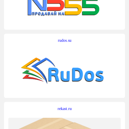
rudos.su
rekast.ru