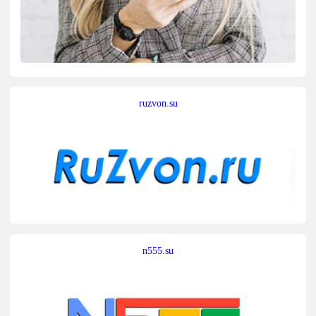
ruzvon.su
n555.su