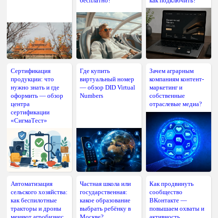
бесплатно?
как подключить?
Сертификация
Где купить
Зачем аграрным
продукции: что
виртуальный номер
компаниям контент-
нужно знать и где
— обзор DID Virtual
маркетинг и
оформить — обзор
Numbers
собственные
центра
отраслевые медиа?
сертификации
«СигмаТест»
Автоматизация
Частная школа или
Как продвинуть
сельского хозяйства:
государственная:
сообщество
как беспилотные
какое образование
ВКонтакте —
тракторы и дроны
выбрать ребёнку в
повышаем охваты и
меняют агробизнес
Москве?
активность