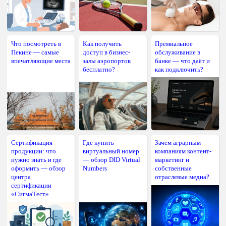
Что посмотреть в
Как получить
Премиальное
Пекине — самые
доступ в бизнес-
обслуживание в
впечатляющие места
залы аэропортов
банке — что даёт и
бесплатно?
как подключить?
Сертификация
Где купить
Зачем аграрным
продукции: что
виртуальный номер
компаниям контент-
нужно знать и где
— обзор DID Virtual
маркетинг и
оформить — обзор
Numbers
собственные
центра
отраслевые медиа?
сертификации
«СигмаТест»