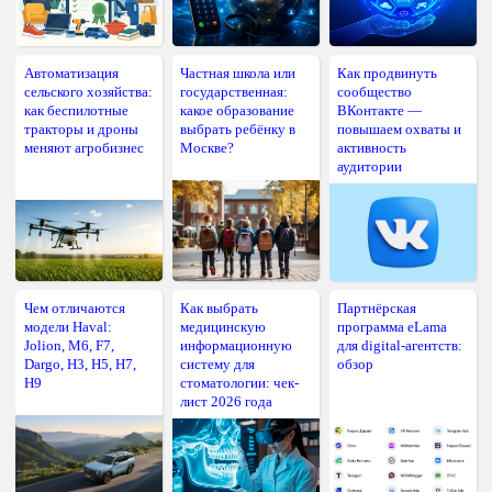
Автоматизация
Частная школа или
Как продвинуть
сельского хозяйства:
государственная:
сообщество
как беспилотные
какое образование
ВКонтакте —
тракторы и дроны
выбрать ребёнку в
повышаем охваты и
меняют агробизнес
Москве?
активность
аудитории
Чем отличаются
Как выбрать
Партнёрская
модели Haval:
медицинскую
программа eLama
Jolion, M6, F7,
информационную
для digital-агентств:
Dargo, H3, H5, H7,
систему для
обзор
H9
стоматологии: чек-
лист 2026 года