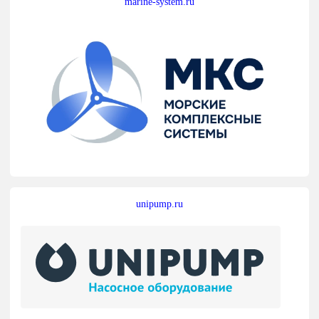
marine-system.ru
unipump.ru