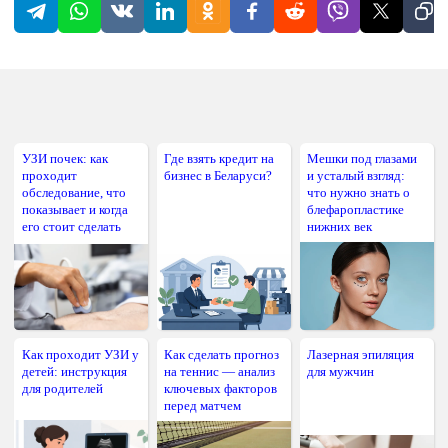
УЗИ почек: как
Где взять кредит на
Мешки под глазами
проходит
бизнес в Беларуси?
и усталый взгляд:
обследование, что
что нужно знать о
показывает и когда
блефаропластике
его стоит сделать
нижних век
Как проходит УЗИ у
Как сделать прогноз
Лазерная эпиляция
детей: инструкция
на теннис — анализ
для мужчин
для родителей
ключевых факторов
перед матчем