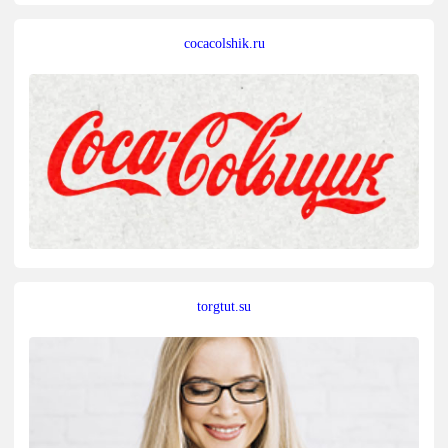
cocacolshik.ru
torgtut.su