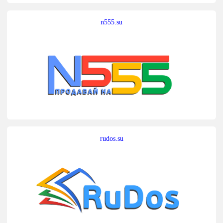
n555.su
rudos.su