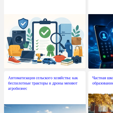
Автоматизация сельского хозяйства: как
Частная шко
беспилотные тракторы и дроны меняют
образовани
агробизнес