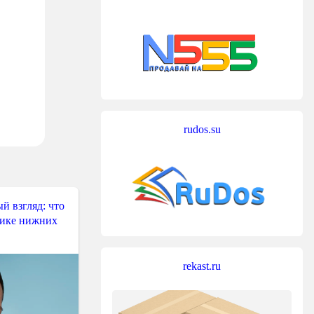
rudos.su
й взгляд: что
тике нижних
rekast.ru