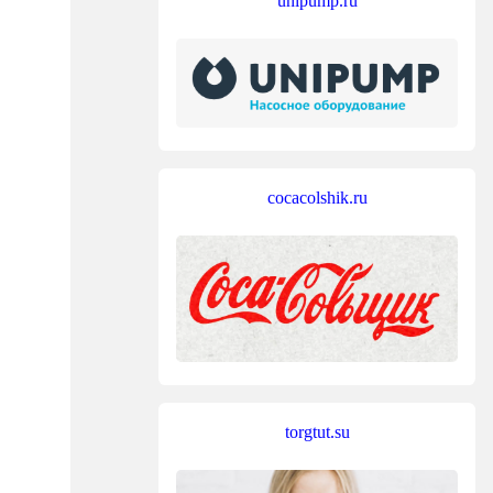
unipump.ru
cocacolshik.ru
torgtut.su