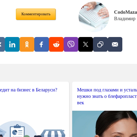
CodoMaza
Комментировать
Владимир
редит на бизнес в Беларуси?
Мешки под глазами и усталы
нужно знать о блефароплас
век