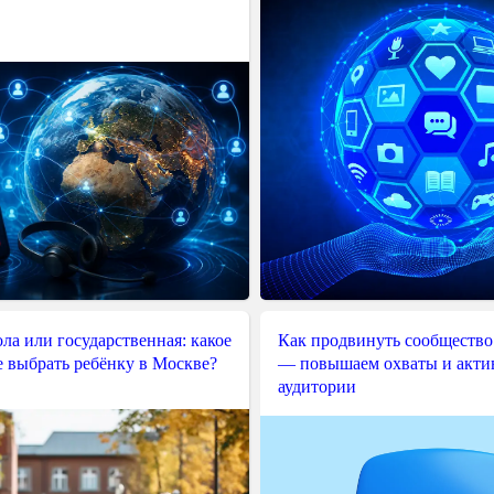
ла или государственная: какое
Как продвинуть сообщество
е выбрать ребёнку в Москве?
— повышаем охваты и акти
аудитории