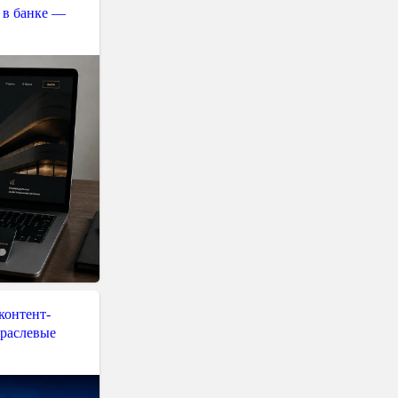
 в банке —
контент-
траслевые