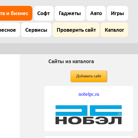
та и бизнес
Софт
Гаджеты
Авто
Игры
ресное
Сервисы
Проверить сайт
Каталог
Сайты из каталога
Добавить сайт
nobelpc.ru