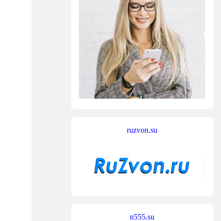
ruzvon.su
n555.su