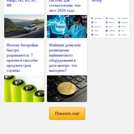
Dargo, H3, H5, H7,
систему для
обзор
H9
стоматологии: чек-
лист 2026 года
Почему батарейки
Майнинг дома или
быстро
размещение
разряжаются: 7
майнингового
причин и способы
оборудования в
продлить срок
дата-центре: что
службы
выгоднее?
Показать ещё