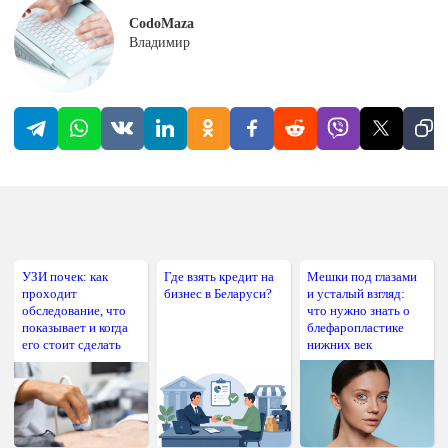
CodoMaza
Владимир
УЗИ почек: как
Где взять кредит на
Мешки под глазами
проходит
бизнес в Беларуси?
и усталый взгляд:
обследование, что
что нужно знать о
показывает и когда
блефаропластике
его стоит сделать
нижних век