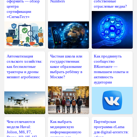
оформить — обзор
Numbers
собственные
центра
отраслевые медиа?
сертификации
«СигмаТест»
Автоматизация
Частная школа или
Как продвинуть
сельского хозяйства:
государственная:
сообщество
как беспилотные
какое образование
ВКонтакте —
тракторы и дроны
выбрать ребёнку в
повышаем охваты и
меняют агробизнес
Москве?
активность
аудитории
Чем отличаются
Как выбрать
Партнёрская
модели Haval:
медицинскую
программа eLama
Jolion, M6, F7,
информационную
для digital-агентств: