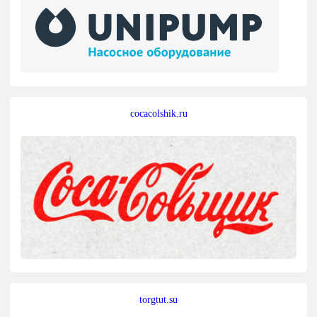
cocacolshik.ru
torgtut.su