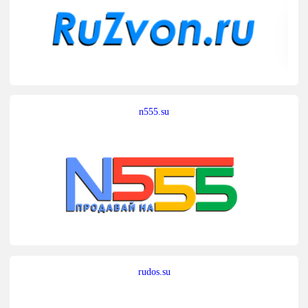
n555.su
rudos.su