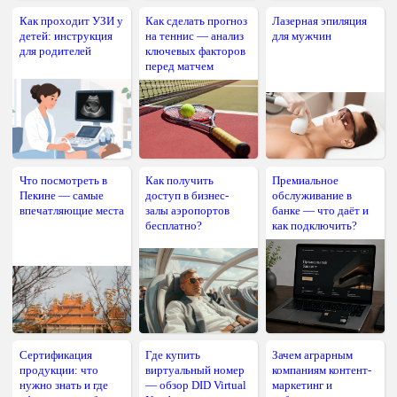
Как проходит УЗИ у
Как сделать прогноз
Лазерная эпиляция
детей: инструкция
на теннис — анализ
для мужчин
для родителей
ключевых факторов
перед матчем
Что посмотреть в
Как получить
Премиальное
Пекине — самые
доступ в бизнес-
обслуживание в
впечатляющие места
залы аэропортов
банке — что даёт и
бесплатно?
как подключить?
Сертификация
Где купить
Зачем аграрным
продукции: что
виртуальный номер
компаниям контент-
нужно знать и где
— обзор DID Virtual
маркетинг и