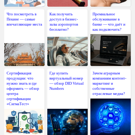
Что посмотреть в
Как получить
Премиальное
Пекине — самые
доступ в бизнес-
обслуживание в
впечатляющие места
залы аэропортов
банке — что даёт и
бесплатно?
как подключить?
Сертификация
Где купить
Зачем аграрным
продукции: что
виртуальный номер
компаниям контент-
нужно знать и где
— обзор DID Virtual
маркетинг и
оформить — обзор
Numbers
собственные
центра
отраслевые медиа?
сертификации
«СигмаТест»