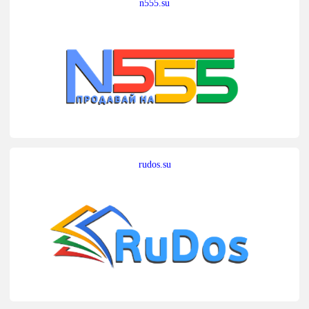
n555.su
rudos.su