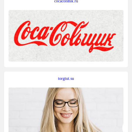
cocacolshik.ru
torgtut.su