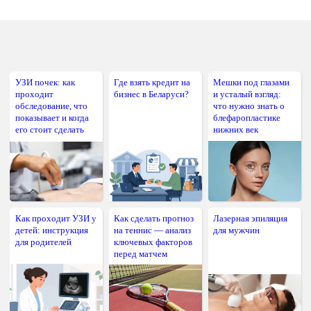
УЗИ почек: как
Где взять кредит на
Мешки под глазами
проходит
бизнес в Беларуси?
и усталый взгляд:
обследование, что
что нужно знать о
показывает и когда
блефаропластике
его стоит сделать
нижних век
Как проходит УЗИ у
Как сделать прогноз
Лазерная эпиляция
детей: инструкция
на теннис — анализ
для мужчин
для родителей
ключевых факторов
перед матчем