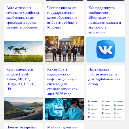
Автоматизация
Частная школа или
Как продвинуть
сельского хозяйства:
государственная:
сообщество
как беспилотные
какое образование
ВКонтакте —
тракторы и дроны
выбрать ребёнку в
повышаем охваты и
меняют агробизнес
Москве?
активность
аудитории
Чем отличаются
Как выбрать
Партнёрская
модели Haval:
медицинскую
программа eLama
Jolion, M6, F7,
информационную
для digital-агентств:
Dargo, H3, H5, H7,
систему для
обзор
H9
стоматологии: чек-
лист 2026 года
Почему батарейки
Майнинг дома или