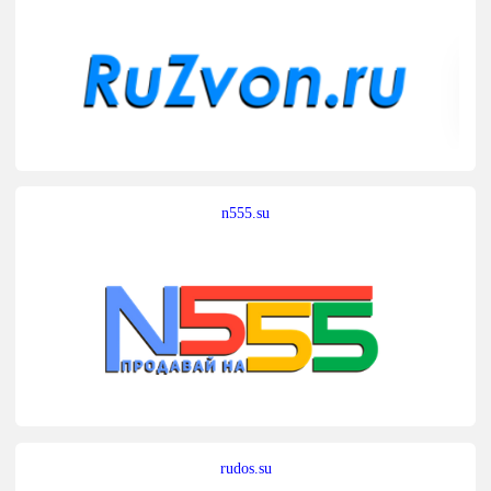
n555.su
rudos.su