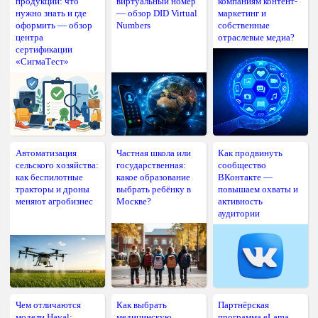
продукции: что
виртуальный номер
компаниям контент-
нужно знать и где
— обзор DID Virtual
маркетинг и
оформить — обзор
Numbers
собственные
центра
отраслевые медиа?
сертификации
«СигмаТест»
Автоматизация
Частная школа или
Как продвинуть
сельского хозяйства:
государственная:
сообщество
как беспилотные
какое образование
ВКонтакте —
тракторы и дроны
выбрать ребёнку в
повышаем охваты и
меняют агробизнес
Москве?
активность
аудитории
Чем отличаются
Как выбрать
Партнёрская
модели Haval:
медицинскую
программа eLama