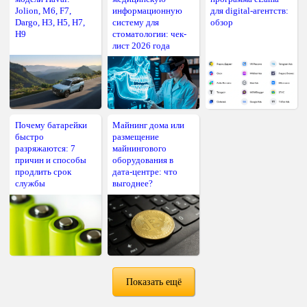
Jolion, M6, F7,
информационную
для digital-агентств:
Dargo, H3, H5, H7,
систему для
обзор
H9
стоматологии: чек-
лист 2026 года
Почему батарейки
Майнинг дома или
быстро
размещение
разряжаются: 7
майнингового
причин и способы
оборудования в
продлить срок
дата-центре: что
службы
выгоднее?
Показать ещё