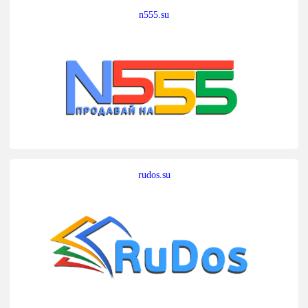
n555.su
rudos.su