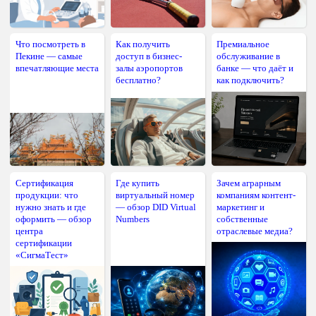
Что посмотреть в
Как получить
Премиальное
Пекине — самые
доступ в бизнес-
обслуживание в
впечатляющие места
залы аэропортов
банке — что даёт и
бесплатно?
как подключить?
Сертификация
Где купить
Зачем аграрным
продукции: что
виртуальный номер
компаниям контент-
нужно знать и где
— обзор DID Virtual
маркетинг и
оформить — обзор
Numbers
собственные
центра
отраслевые медиа?
сертификации
«СигмаТест»