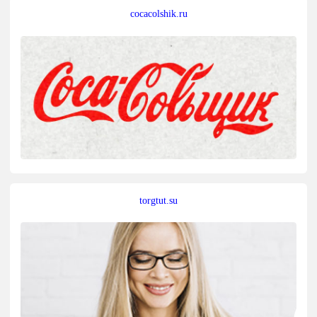
cocacolshik.ru
torgtut.su