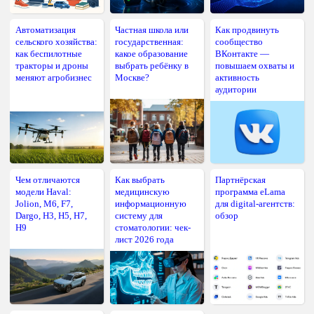
Автоматизация
Частная школа или
Как продвинуть
сельского хозяйства:
государственная:
сообщество
как беспилотные
какое образование
ВКонтакте —
тракторы и дроны
выбрать ребёнку в
повышаем охваты и
меняют агробизнес
Москве?
активность
аудитории
Чем отличаются
Как выбрать
Партнёрская
модели Haval:
медицинскую
программа eLama
Jolion, M6, F7,
информационную
для digital-агентств:
Dargo, H3, H5, H7,
систему для
обзор
H9
стоматологии: чек-
лист 2026 года