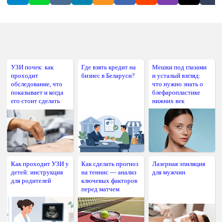
УЗИ почек: как
Где взять кредит на
Мешки под глазами
проходит
бизнес в Беларуси?
и усталый взгляд:
обследование, что
что нужно знать о
показывает и когда
блефаропластике
его стоит сделать
нижних век
Как проходит УЗИ у
Как сделать прогноз
Лазерная эпиляция
детей: инструкция
на теннис — анализ
для мужчин
для родителей
ключевых факторов
перед матчем