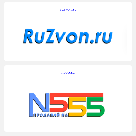
ruzvon.su
n555.su