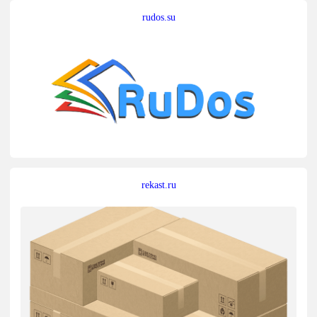
rudos.su
rekast.ru