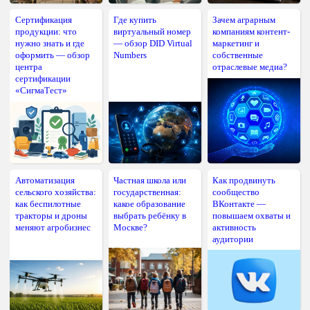
Сертификация
Где купить
Зачем аграрным
продукции: что
виртуальный номер
компаниям контент-
нужно знать и где
— обзор DID Virtual
маркетинг и
оформить — обзор
Numbers
собственные
центра
отраслевые медиа?
сертификации
«СигмаТест»
Автоматизация
Частная школа или
Как продвинуть
сельского хозяйства:
государственная:
сообщество
как беспилотные
какое образование
ВКонтакте —
тракторы и дроны
выбрать ребёнку в
повышаем охваты и
меняют агробизнес
Москве?
активность
аудитории