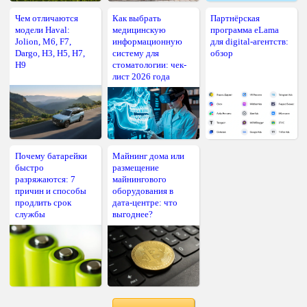
Чем отличаются
Как выбрать
Партнёрская
модели Haval:
медицинскую
программа eLama
Jolion, M6, F7,
информационную
для digital-агентств:
Dargo, H3, H5, H7,
систему для
обзор
H9
стоматологии: чек-
лист 2026 года
Почему батарейки
Майнинг дома или
быстро
размещение
разряжаются: 7
майнингового
причин и способы
оборудования в
продлить срок
дата-центре: что
службы
выгоднее?