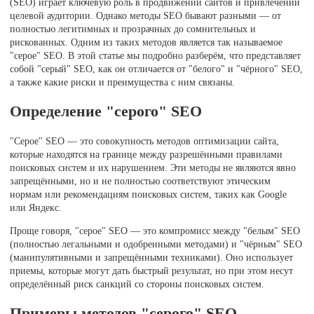
(SEO) играет ключевую роль в продвижении сайтов и привлечении
целевой аудитории. Однако методы SEO бывают разными — от
полностью легитимных и прозрачных до сомнительных и
рискованных. Одним из таких методов является так называемое
"серое" SEO. В этой статье мы подробно разберём, что представляет
собой "серый" SEO, как он отличается от "белого" и "чёрного" SEO,
а также какие риски и преимущества с ним связаны.
Определение "серого" SEO
"Серое" SEO — это совокупность методов оптимизации сайта,
которые находятся на границе между разрешёнными правилами
поисковых систем и их нарушением. Эти методы не являются явно
запрещёнными, но и не полностью соответствуют этическим
нормам или рекомендациям поисковых систем, таких как Google
или Яндекс.
Проще говоря, "серое" SEO — это компромисс между "белым" SEO
(полностью легальными и одобренными методами) и "чёрным" SEO
(манипулятивными и запрещёнными техниками). Оно использует
приемы, которые могут дать быстрый результат, но при этом несут
определённый риск санкций со стороны поисковых систем.
Примеры методов "серого" SEO