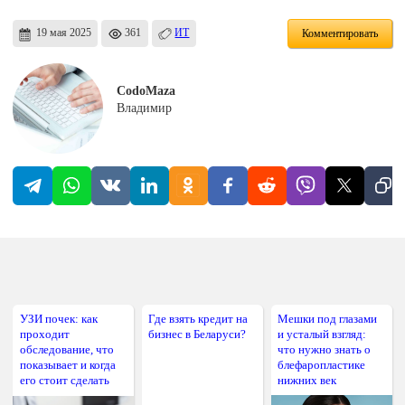
19 мая 2025
361
ИТ
Комментировать
CodoMaza
Владимир
УЗИ почек: как
Где взять кредит на
Мешки под глазами
проходит
бизнес в Беларуси?
и усталый взгляд:
обследование, что
что нужно знать о
показывает и когда
блефаропластике
его стоит сделать
нижних век